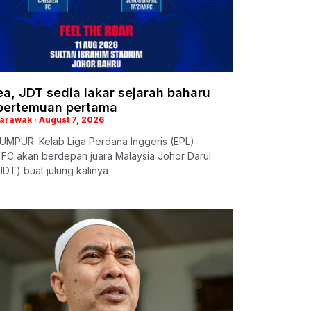
a, JDT sedia lakar sejarah baharu
pertemuan pertama
Sarawak
August 7, 2026
UMPUR: Kelab Liga Perdana Inggeris (EPL)
 FC akan berdepan juara Malaysia Johor Darul
JDT) buat julung kalinya