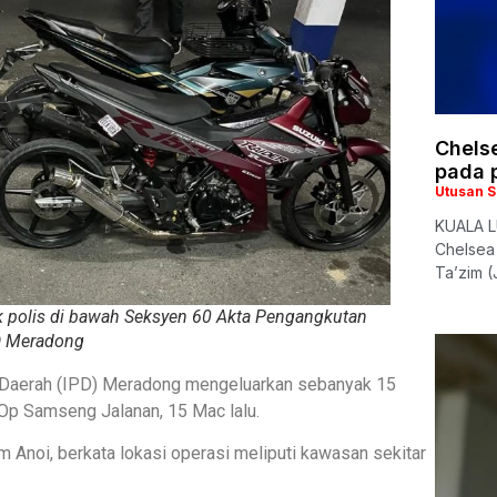
Chelse
pada 
Utusan 
KUALA L
Chelsea
Ta’zim (
ak polis di bawah Seksyen 60 Akta Pengangkutan
D Meradong
is Daerah (IPD) Meradong mengeluarkan sebanyak 15
Op Samseng Jalanan, 15 Mac lalu.
Anoi, berkata lokasi operasi meliputi kawasan sekitar