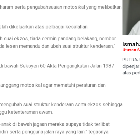
a haram serta pengubahsuaian motosikal yang melibatkan
lah dikeluarkan atas pelbagai kesalahan.
h suai ekzos, tiada cermin pandang belakang, nombor
Ismaha
ada lesen memandu dan ubah suai struktur kenderaan,”
Utusan 
PUTRAJA
ita di bawah Seksyen 60 Akta Pengangkutan Jalan 1987
dipenjar
atas pe
nggang motosikal agar mematuhi peraturan dan
k mengubah suai struktur kenderaan serta ekzos sehingga
nggu ketenteraman awam.
-anak di bawah jagaan mereka supaya tidak terlibat
iri serta pengguna jalan raya yang lain,” tegasnya.