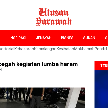
INSPIRASI
JENAYAH
BISNES
SUKAN
G
ertorial
Kebakaran
Kemalangan
Kesihatan
Makhamah
Pendid
 cegah kegiatan lumba haram
TER
H