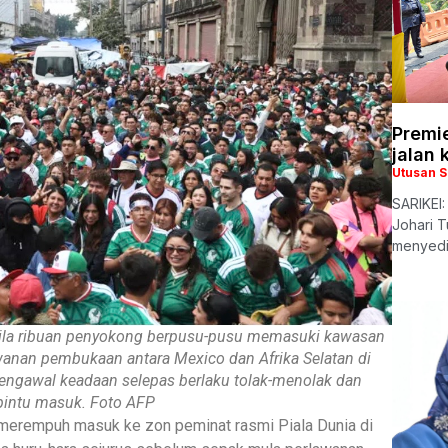
Premi
jalan 
Utusan 
SARIKEI:
Johari 
menyedi
bila ribuan penyokong berpusu-pusu memasuki kawasan
anan pembukaan antara Mexico dan Afrika Selatan di
engawal keadaan selepas berlaku tolak-menolak dan
pintu masuk. Foto AFP
merempuh masuk ke zon peminat rasmi Piala Dunia di