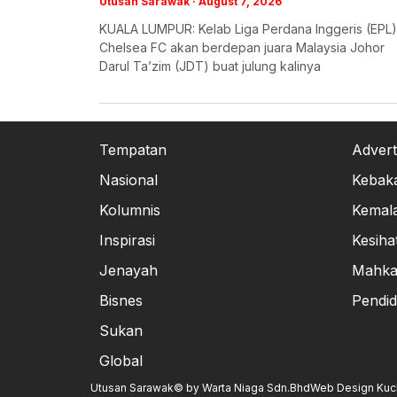
Utusan Sarawak
August 7, 2026
KUALA LUMPUR: Kelab Liga Perdana Inggeris (EPL)
Chelsea FC akan berdepan juara Malaysia Johor
Darul Ta’zim (JDT) buat julung kalinya
Tempatan
Advert
Nasional
Kebak
Kolumnis
Kemal
Inspirasi
Kesiha
Jenayah
Mahk
Bisnes
Pendid
Sukan
Global
Utusan Sarawak© by Warta Niaga Sdn.Bhd
Web Design Kuchi