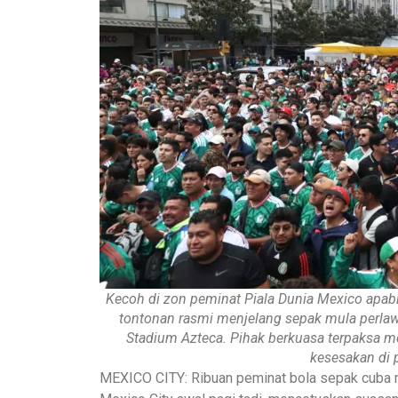
Kecoh di zon peminat Piala Dunia Mexico apa
tontonan rasmi menjelang sepak mula perlaw
Stadium Azteca. Pihak berkuasa terpaksa m
kesesakan di 
MEXICO CITY: Ribuan peminat bola sepak cuba 