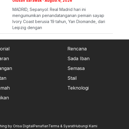
Utusan Sarawak
August 6, 2026
MADRID, Sepanyol: Real Madrid hari ini
mengumumkan penandatanganan pemain sayap
Ivory Coast berusia 19 tahun, Yan Diomande, dari
Leipzig dengan
orial
Rencana
aran
Sada Iban
angan
Semasa
tan
Stail
amah
Teknologi
ikan
ng by Orisa Digital
Penafian
Terma & Syarat
Hubungi Kami