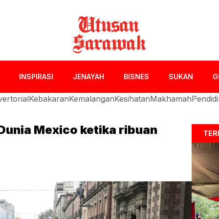
INSPIRASI
JENAYAH
BISNES
SUKAN
G
ertorial
Kebakaran
Kemalangan
Kesihatan
Makhamah
Pendid
Dunia Mexico ketika ribuan
TER