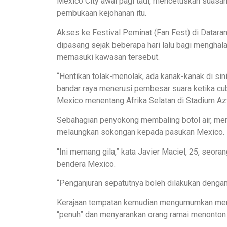
Mexico City awal pagi tadi, mencetuskan suasa
pembukaan kejohanan itu.
Akses ke Festival Peminat (Fan Fest) di Datara
dipasang sejak beberapa hari lalu bagi mengha
memasuki kawasan tersebut.
“Hentikan tolak-menolak, ada kanak-kanak di sin
bandar raya menerusi pembesar suara ketika c
Mexico menentang Afrika Selatan di Stadium Azt
Sebahagian penyokong membaling botol air, me
melaungkan sokongan kepada pasukan Mexico.
“Ini memang gila,” kata Javier Maciel, 25, se
bendera Mexico.
“Penganjuran sepatutnya boleh dilakukan dengan 
Kerajaan tempatan kemudian mengumumkan mene
“penuh” dan menyarankan orang ramai menonton p