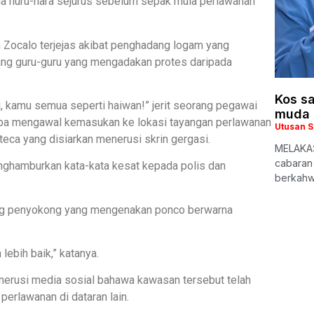
na huru-hara sejurus sebelum sepak mula perlawanan
n Zocalo terjejas akibat penghadang logam yang
lang guru-guru yang mengadakan protes daripada
Kos s
i, kamu semua seperti haiwan!” jerit seorang pegawai
muda 
uba mengawal kemasukan ke lokasi tayangan perlawanan
Utusan 
eca yang disiarkan menerusi skrin gergasi.
MELAKA:
cabaran
nghamburkan kata-kata kesat kepada polis dan
berkahw
orang penyokong yang mengenakan ponco berwarna
lebih baik,” katanya.
rusi media sosial bahawa kawasan tersebut telah
erlawanan di dataran lain.