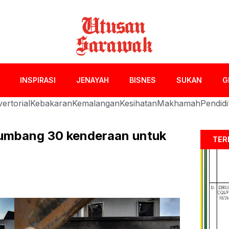
INSPIRASI
JENAYAH
BISNES
SUKAN
G
ertorial
Kebakaran
Kemalangan
Kesihatan
Makhamah
Pendid
sumbang 30 kenderaan untuk
TER