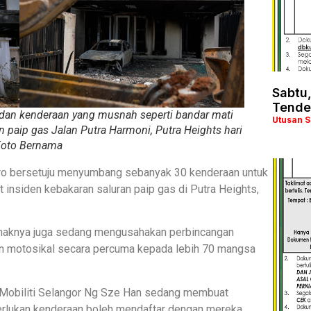
Sabtu
Tende
an kenderaan yang musnah seperti bandar mati
Utusan 
an paip gas Jalan Putra Harmoni, Putra Heights hari
 Foto Bernama
Carro bersetuju menyumbang sebanyak 30 kenderaan untuk
 insiden kebakaran saluran paip gas di Putra Heights,
ihaknya juga sedang mengusahakan perbincangan
an motosikal secara percuma kepada lebih 70 mangsa
n Mobiliti Selangor Ng Sze Han sedang membuat
rlukan kenderaan boleh mendaftar dengan mereka.