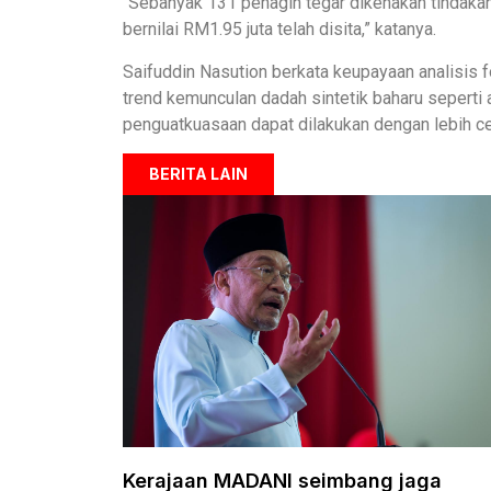
“Sebanyak 131 penagih tegar dikenakan tindaka
bernilai RM1.95 juta telah disita,” katanya.
Saifuddin Nasution berkata keupayaan analisis f
trend kemunculan dadah sintetik baharu seperti a
penguatkuasaan dapat dilakukan dengan lebih c
BERITA LAIN
Kerajaan MADANI seimbang jaga