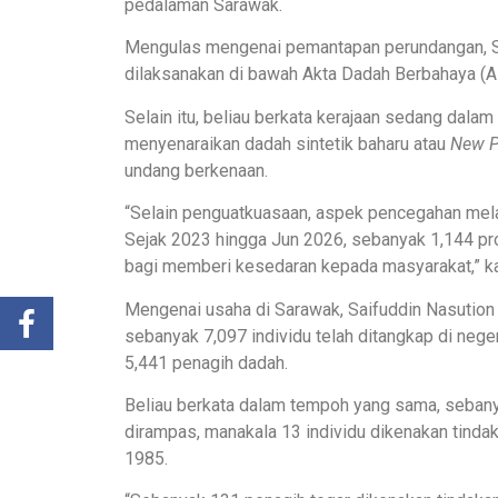
pedalaman Sarawak.
Mengulas mengenai pemantapan perundangan, Sai
dilaksanakan di bawah Akta Dadah Berbahaya (AD
Selain itu, beliau berkata kerajaan sedang dal
menyenaraikan dadah sintetik baharu atau
New P
undang berkenaan.
“Selain penguatkuasaan, aspek pencegahan mel
Sejak 2023 hingga Jun 2026, sebanyak 1,144 pr
bagi memberi kesedaran kepada masyarakat,” ka
Mengenai usaha di Sarawak, Saifuddin Nasution 
sebanyak 7,097 individu telah ditangkap di nege
5,441 penagih dadah.
Beliau berkata dalam tempoh yang sama, sebanya
dirampas, manakala 13 individu dikenakan tin
1985.