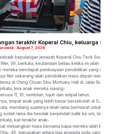
ngan terakhir Koperal Chiu, keluarga iringi pengh
Sarawak
August 7, 2026
 sebalik kepulangan jenazah Koperal Chiu Teck Siong ke kampung ha
Wei, 39, berkata, keutamaan beliau ketika ini ialah memastikan keli
ak mereka mendapat pembiayaan pendidikan yang mencukupi meman
ya fikir sekarang ialah pendidikan masa depan mereka. Mereka semu
itemui di Ching Chuan Sibu Mortuary Hall di Jalan Bukit Lima di sini, l
erkata, lima anak mereka masing-
erusia 11, 10, sembilan, tujuh dan empat tahun.
ya, empat anak yang lebih besar bersekolah di SJK(C) Tung Hua, S
ata, mendiang suaminya telah lama berhasrat untuk dipindahkan sem
sudah lama dia hendak berpindah balik ke sini, tetapi belum berjay
erkata, kali terakhir anak-
pat meluangkan masa bersama bapa mereka ialah ketika sambutan Ta
Chiu, 40, merupakan antara tiga anggota polis yang maut selepas di