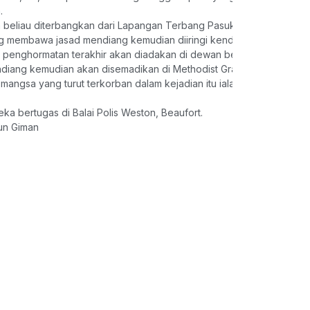
.
 beliau diterbangkan dari Lapangan Terbang Pasukan Gerakan Udara
 membawa jasad mendiang kemudian diiringi kenderaan polis serta ah
 penghormatan terakhir akan diadakan di dewan berkenaan pada 7
diang kemudian akan disemadikan di Methodist Grace Memorial Par
 mangsa yang turut terkorban dalam kejadian itu ialah Lans Kopera
eka bertugas di Balai Polis Weston, Beaufort.
un Giman