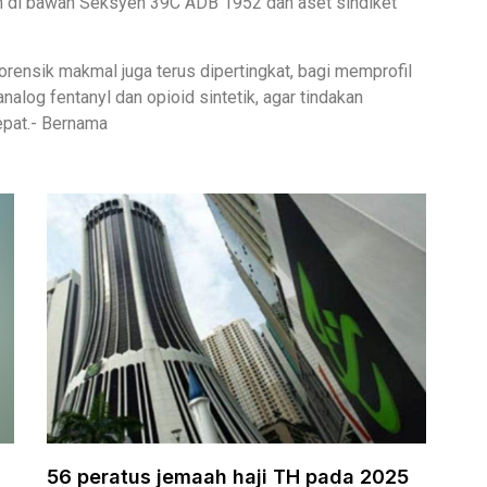
n di bawah Seksyen 39C ADB 1952 dan aset sindiket
orensik makmal juga terus dipertingkat, bagi memprofil
nalog fentanyl dan opioid sintetik, agar tindakan
epat.- Bernama
56 peratus jemaah haji TH pada 2025