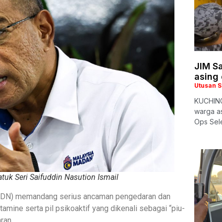
JIM S
asing
Utusan 
KUCHING
warga as
Ops Sel
tuk Seri Saifuddin Nasution Ismail
KDN) memandang serius ancaman pengedaran dan
mine serta pil psikoaktif yang dikenali sebagai “piu-
ran.