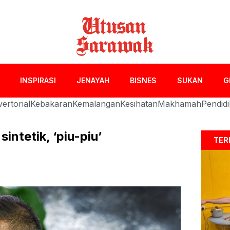
INSPIRASI
JENAYAH
BISNES
SUKAN
G
ertorial
Kebakaran
Kemalangan
Kesihatan
Makhamah
Pendid
intetik, ‘piu-piu’
TER