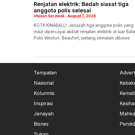
Renjatan elektrik: Bedah siasat tiga
anggota polis selesai
Utusan Sarawak
August 7, 2026
KOTA KINABALU: Jenazah tiga anggota polis yang
maut dipercayai akibat renjatan elektrik di luar Bala
Polis Weston, Beaufort, petang semalam dibawa
Tempatan
Advert
Nasional
Kebak
Kolumnis
Kemal
Inspirasi
Kesiha
Jenayah
Mahk
Bisnes
Pendid
Sukan