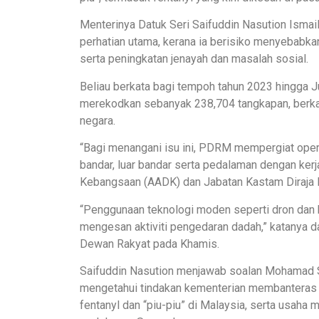
Menterinya Datuk Seri Saifuddin Nasution Ismail
perhatian utama, kerana ia berisiko menyebabka
serta peningkatan jenayah dan masalah sosial.
Beliau berkata bagi tempoh tahun 2023 hingga J
merekodkan sebanyak 238,704 tangkapan, berkait
negara.
“Bagi menangani isu ini, PDRM mempergiat oper
bandar, luar bandar serta pedalaman dengan ke
Kebangsaan (AADK) dan Jabatan Kastam Diraja 
“Penggunaan teknologi moden seperti dron dan 
mengesan aktiviti pengedaran dadah,” katanya d
Dewan Rakyat pada Khamis.
Saifuddin Nasution menjawab soalan Mohamad Sh
mengetahui tindakan kementerian membanteras p
fentanyl dan “piu-piu” di Malaysia, serta usaha 