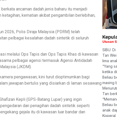
 berkata ancaman dadah jenis baharu itu menjadi
n ketagihan, kematian akibat pengambilan berlebihan,
un 2026, Polis Diraja Malaysia (PDRM) telah
Kepula
an pelbagai kesalahan dadah sintetik di seluruh
Utusan 
SIBU: Di
asi melalui Ops Tapis dan Ops Tapis Khas di kawasan
Tan Wei 
rjasama pelbagai agensi termasuk Agensi Antidadah
lima an
“Yang sa
Malaysia (JKDM).
ketika d
kamera pengawasan, kini turut dioptimumkan bagi
Beliau b
masing b
alam jawapan bertulis yang disiarkan di laman sesawang
Menurutn
Tan berk
afizan Kepli (GPS-Batang Lupar) yang ingin
“Memang 
Beliau b
engedaran dan penagihan dadah sintetik seperti
anak da
mengekang gejala itu di kawasan luar bandar dan
Koperal 