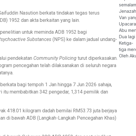
semalam
Jenazah
fuddin Nasution berkata tindakan tegas terus
Van yang
B) 1952 dan akta berkaitan yang lain.
Upacara
Abu men
am penelitian untuk meminda ADB 1952 bagi
Dua lagi
sychoactive Substances
(NPS) ke dalam jadual undang-
Ketiga-
tiga mer
Oleh Ak
alui pendekatan
Community Policing
turut diperkasakan.
ogram pencegahan telah dilaksanakan di seluruh negara
tanya.
berkata bagi tempoh 1 Jan hingga 7 Jun 2026 sahaja,
ri itu membabitkan 342 pengedar, 1,314 pemilik dan
k 418.01 kilogram dadah bernilai RM53.73 juta berjaya
dakan di bawah ADB (Langkah-Langkah Pencegahan Khas)