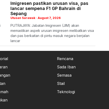
Imigresen pastikan urusan visa, pas
lancar sempena F1 GP Bahrain di
Sepang
Utusan Sarawak
August 7, 2026
i
PUTRAJAYA: Jabatan Imigresen (JIM) akan
memastikan aspek urusan imigresen melibatkan visa
dan pas berkaitan di pintu masuk negara berjalan
lancar
orial
Rencana
aran
Sada Iban
angan
Semasa
tan
Stail
amah
Teknologi
ikan