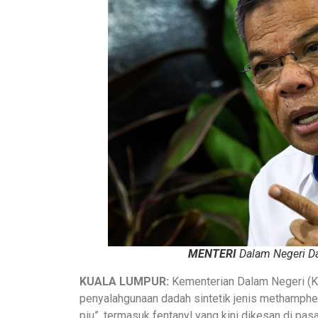
MENTERI
Dalam Negeri Da
KUALA LUMPUR:
Kementerian Dalam Negeri (
penyalahgunaan dadah sintetik jenis methampheta
piu”, termasuk fentanyl yang kini dikesan di pasa