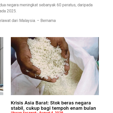
-dua negara meningkat sebanyak 60 peratus, daripada
pada 2025.
elawat dari Malaysia. – Bernama
Krisis Asia Barat: Stok beras negara
stabil, cukup bagi tempoh enam bulan
Utusan Sarawak
August 4, 2026