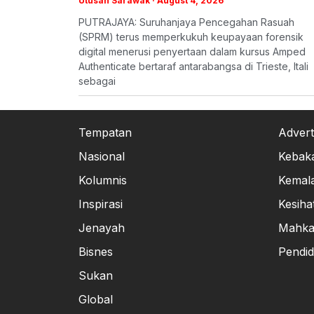
Utusan Sarawak
August 4, 2026
PUTRAJAYA: Suruhanjaya Pencegahan Rasuah
(SPRM) terus memperkukuh keupayaan forensik
digital menerusi penyertaan dalam kursus Amped
Authenticate bertaraf antarabangsa di Trieste, Itali
sebagai
Tempatan
Advert
Nasional
Kebak
Kolumnis
Kemal
Inspirasi
Kesiha
Jenayah
Mahk
Bisnes
Pendid
Sukan
Global