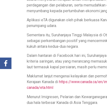
perdagangan dan pelaburan, serta memudahkan o
menyumbang kepada pertumbuhan ekonomi jangka
Aplikasi eTA digunakan oleh pihak berkuasa Kan
penumpang udara.
Sementara itu, Suruhanjaya Tinggi Malaysia di 
sebagai perkembangan positif yang mencermink
kukuh antara kedua-dua negara.
Dalam hantaran di Facebook hari ini, Suruhanjay
kriteria saringan, atau yang merancang memasuki 
laut termasuk kapal persiaran, masih perlu mem
Maklumat lanjut mengenai kelayakan dan permoh
Kerajaan Kanada di
https://www.canada.ca/en/im
canada/eta.html
Menurut Imigresen, Pelarian dan Kewarganegara
dua hala terbesar Kanada di Asia Tenggara.