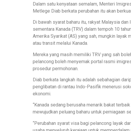
Dalam satu kenyataan semalam, Menteri Imigre
Metlege Diab berkata perubahan itu akan berkua
Di bawah syarat baharu itu, rakyat Malaysia da
sementara Kanada (TRV) dalam tempoh 10 tahun l
Amerika Syarikat (AS) yang sah, mungkin layak
atau transit melalui Kanada.
Mereka yang masih memiliki TRV yang sah bole
pelancong boleh menyemak portal rasmi imigre
prosedur permohonan.
Diab berkata langkah itu adalah sebahagian dar
penglibatan di rantau Indo-Pasifik menerusi so
ekonomi.
“Kanada sedang berusaha menarik bakat terbaik
mewujudkan peluang baharu untuk perniagaan se
“Perubahan syarat visa bagi pelancong layak da
usaha menyeluruh kerajaan untuk memperdalam p