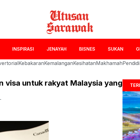
INSPIRASI
JENAYAH
BISNES
SUKAN
G
ertorial
Kebakaran
Kemalangan
Kesihatan
Makhamah
Pendid
 visa untuk rakyat Malaysia yang
TER
L