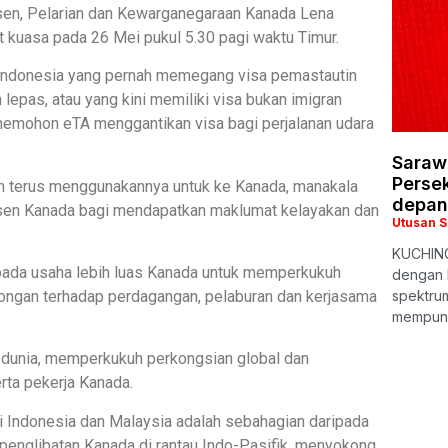
sen, Pelarian dan Kewarganegaraan Kanada Lena
t kuasa pada 26 Mei pukul 5.30 pagi waktu Timur.
n Indonesia yang pernah memegang visa pemastautin
epas, atau yang kini memiliki visa bukan imigran
 memohon eTA menggantikan visa bagi perjalanan udara
Saraw
Persek
h terus menggunakannya untuk ke Kanada, manakala
depan
sen Kanada bagi mendapatkan maklumat kelayakan dan
Utusan 
KUCHING
ipada usaha lebih luas Kanada untuk memperkukuh
dengan 
kongan terhadap perdagangan, pelaburan dan kerjasama
spektrum
mempuny
 dunia, memperkukuh perkongsian global dan
rta pekerja Kanada.
ri Indonesia dan Malaysia adalah sebahagian daripada
englibatan Kanada di rantau Indo-Pasifik, menyokong