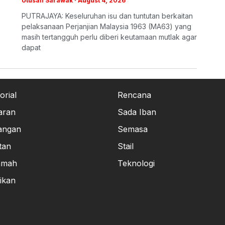
Utusan Sarawak
August 4, 2026
​PUTRAJAYA: Keseluruhan isu dan tuntutan berkaitan
pelaksanaan Perjanjian Malaysia 1963 (MA63) yang
masih tertangguh perlu diberi keutamaan mutlak agar
dapat
orial
Rencana
aran
Sada Iban
angan
Semasa
tan
Stail
amah
Teknologi
ikan