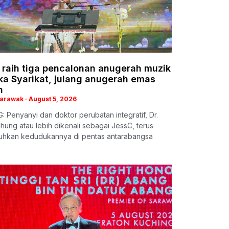
 raih tiga pencalonan anugerah muzik
ka Syarikat, julang anugerah emas
h
Sarawak
August 5, 2026
 Penyanyi dan doktor perubatan integratif, Dr.
hung atau lebih dikenali sebagai JessC, terus
hkan kedudukannya di pentas antarabangsa