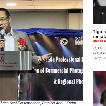
Tiga a
renjat
Utusan 
KOTA KIN
akibat r
Kampung
if dan Seni Persembahan, Dato Sri Abdul Karim