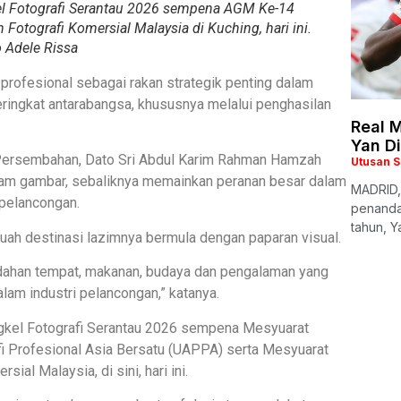
 Fotografi Serantau 2026 sempena AGM Ke-14
otografi Komersial Malaysia di Kuching, hari ini.
 Adele Rissa
 profesional sebagai rakan strategik penting dalam
ingkat antarabangsa, khususnya melalui penghasilan
Real M
Yan D
i Persembahan, Dato Sri Abdul Karim Rahman Hamzah
Utusan 
akam gambar, sebaliknya memainkan peranan besar dalam
MADRID,
pelancongan.
penanda
tahun, Y
ah destinasi lazimnya bermula dengan paparan visual.
indahan tempat, makanan, budaya dan pengalaman yang
alam industri pelancongan,” katanya.
ngkel Fotografi Serantau 2026 sempena Mesyuarat
i Profesional Asia Bersatu (UAPPA) serta Mesyuarat
al Malaysia, di sini, hari ini.