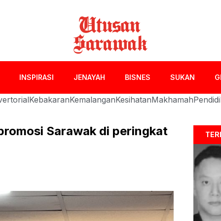
INSPIRASI
JENAYAH
BISNES
SUKAN
G
ertorial
Kebakaran
Kemalangan
Kesihatan
Makhamah
Pendid
promosi Sarawak di peringkat
TER