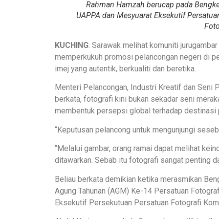
Rahman Hamzah berucap pada Bengkel
UAPPA dan Mesyuarat Eksekutif Persatuan F
Foto
KUCHING
: Sarawak melihat komuniti jurugambar
memperkukuh promosi pelancongan negeri di per
imej yang autentik, berkualiti dan beretika.
Menteri Pelancongan, Industri Kreatif dan Sen
berkata, fotografi kini bukan sekadar seni mer
membentuk persepsi global terhadap destinasi 
“Keputusan pelancong untuk mengunjungi sesebu
“Melalui gambar, orang ramai dapat melihat ke
ditawarkan. Sebab itu fotografi sangat penting d
Beliau berkata demikian ketika merasmikan Be
Agung Tahunan (AGM) Ke-14 Persatuan Fotograf
Eksekutif Persekutuan Persatuan Fotografi Komersi