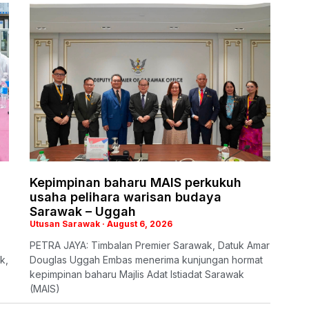
Kepimpinan baharu MAIS perkukuh
usaha pelihara warisan budaya
Sarawak – Uggah
Utusan Sarawak
August 6, 2026
PETRA JAYA: Timbalan Premier Sarawak, Datuk Amar
k,
Douglas Uggah Embas menerima kunjungan hormat
kepimpinan baharu Majlis Adat Istiadat Sarawak
(MAIS)