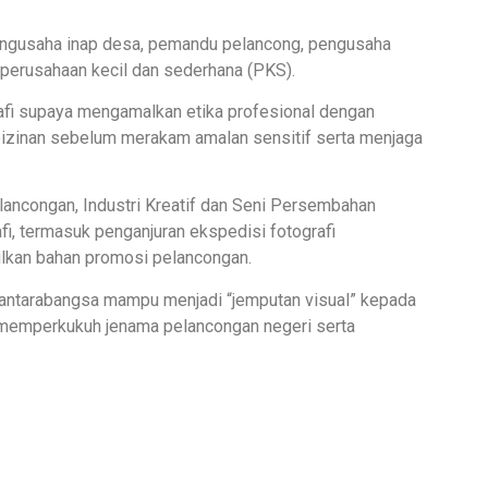
engusaha inap desa, pemandu pelancong, pengusaha
 perusahaan kecil dan sederhana (PKS).
rafi supaya mengamalkan etika profesional dengan
zinan sebelum merakam amalan sensitif serta menjaga
ancongan, Industri Kreatif dan Seni Persembahan
i, termasuk penganjuran ekspedisi fotografi
ilkan bahan promosi pelancongan.
t antarabangsa mampu menjadi “jemputan visual” kepada
 memperkukuh jenama pelancongan negeri serta