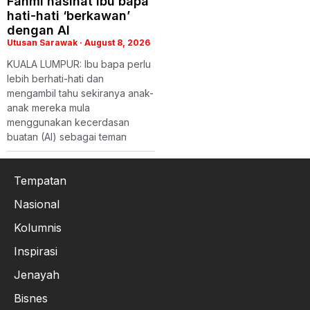
Fahmi nasihat ibu bapa
hati-hati ‘berkawan’
dengan AI
Utusan Sarawak
August 8, 2026
KUALA LUMPUR: Ibu bapa perlu
lebih berhati-hati dan
mengambil tahu sekiranya anak-
anak mereka mula
menggunakan kecerdasan
buatan (AI) sebagai teman
Tempatan
Nasional
Kolumnis
Inspirasi
Jenayah
Bisnes