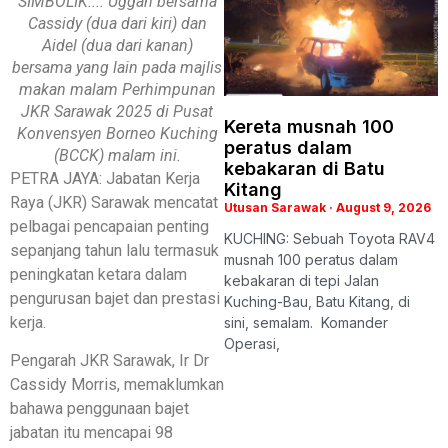
SIMBOLIK.... Uggah bersama
Cassidy (dua dari kiri) dan
Aidel (dua dari kanan)
bersama yang lain pada majlis
makan malam Perhimpunan
JKR Sarawak 2025 di Pusat
Kereta musnah 100
Konvensyen Borneo Kuching
peratus dalam
(BCCK) malam ini.
kebakaran di Batu
PETRA JAYA: Jabatan Kerja
Kitang
Raya (JKR) Sarawak mencatat
Utusan Sarawak
August 9, 2026
pelbagai pencapaian penting
KUCHING: Sebuah Toyota RAV4
sepanjang tahun lalu termasuk
musnah 100 peratus dalam
peningkatan ketara dalam
kebakaran di tepi Jalan
pengurusan bajet dan prestasi
Kuching-Bau, Batu Kitang, di
kerja.
sini, semalam. Komander
Operasi,
Pengarah JKR Sarawak, Ir Dr
Cassidy Morris, memaklumkan
bahawa penggunaan bajet
jabatan itu mencapai 98