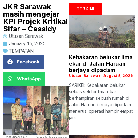
JKR Sarawak
TERKINI
masih mengejar
KPI Projek Kritikal
Sifar – Cassidy
Utusan Sarawak
January 15, 2025
TEMPATAN
Kebakaran belukar lima
Facebook
ekar di Jalan Haruan
berjaya dipadam
Utusan Sarawak
August 9, 2026
WhatsApp
SARIKEI: Kebakaran belukar
seluas sekitar lima ekar
berhampiran sebuah rumah di
Jalan Haruan berjaya dipadam
menerusi operasi hampir empat
jam