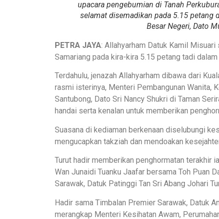
upacara pengebumian di Tanah Perkuburan
selamat disemadikan pada 5.15 petang 
Besar Negeri, Dato 
PETRA JAYA
: Allahyarham Datuk Kamil Misuari
Samariang pada kira-kira 5.15 petang tadi dalam
Terdahulu, jenazah Allahyarham dibawa dari Ku
rasmi isterinya, Menteri Pembangunan Wanita, 
Santubong, Dato Sri Nancy Shukri di Taman Serir
handai serta kenalan untuk memberikan penghorm
Suasana di kediaman berkenaan diselubungi kese
mengucapkan takziah dan mendoakan kesejahter
Turut hadir memberikan penghormatan terakhir ia
Wan Junaidi Tuanku Jaafar bersama Toh Puan Da
Sarawak, Datuk Patinggi Tan Sri Abang Johari T
Hadir sama Timbalan Premier Sarawak, Datuk 
merangkap Menteri Kesihatan Awam, Perumahan