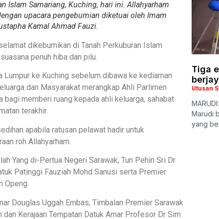
 Islam Samariang, Kuching, hari ini. Allahyarham
dengan upacara pengebumian diketuai oleh Imam
Mustapha Kamal Ahmad Fauzi.
 selamat dikebumikan di Tanah Perkuburan Islam
 suasana penuh hiba dan pilu.
Tiga e
ala Lumpur ke Kuching sebelum dibawa ke kediaman
berja
Keluarga dan Masyarakat merangkap Ahli Parlimen
Utusan 
a bagi memberi ruang kepada ahli keluarga, sahabat
MARUDI:
atan terakhir.
Marudi b
yang ber
dihan apabila ratusan pelawat hadir untuk
aan roh Allahyarham.
lah Yang di-Pertua Negeri Sarawak, Tun Pehin Sri Dr
tuk Patinggi Fauziah Mohd Sanusi serta Premier
un Openg.
Amar Douglas Uggah Embas, Timbalan Premier Sarawak
 dan Kerajaan Tempatan Datuk Amar Profesor Dr Sim