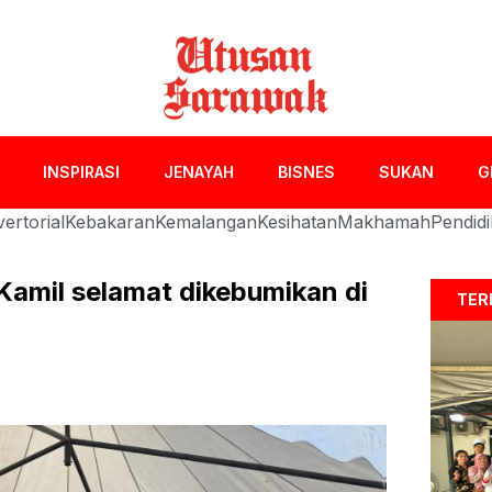
INSPIRASI
JENAYAH
BISNES
SUKAN
G
ertorial
Kebakaran
Kemalangan
Kesihatan
Makhamah
Pendid
amil selamat dikebumikan di
TER