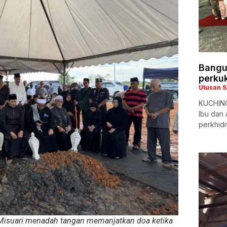
Bangu
perku
Utusan 
KUCHING
Ibu dan
perkhidm
 Misuari menadah tangan memanjatkan doa ketika