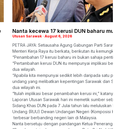
e
Nanta kecewa 17 kerusi DUN baharu mungkin
Utusan Sarawak
August 6, 2026
PETRA JAYA: Setiausaha Agung Gabungan Parti Sarawak (GPS
Menteri Kerja Raya itu berkata, berikutan itu kemungkinan be
“Penambahan 17 kerusi baharu ini bukan sahaja penting un
“Pertambahan kerusi DUN itu mempunyai implikasi besar ter
dua wilayah.
“Apabila kita mempunyai sedikit lebih daripada satu pertiga
undang yang melibatkan kepentingan Sarawak dan Sabah tidak
dua wilayah ini.
“Itulah implikasi besar penambahan kerusi ini,” katanya ket
Laporan Utusan Sarawak hari ini memetik sumber sebagai be
Sidang Khas DUN pada 7 Julai tahun lalu meluluskan Rang U
Undang (RUU) Dewan Undangan Negeri (Komposisi Keanggota
terbesar berbanding negeri lain di Malaysia.
Nanta bersetuju dengan pandangan Ketua Penerangan Parti P