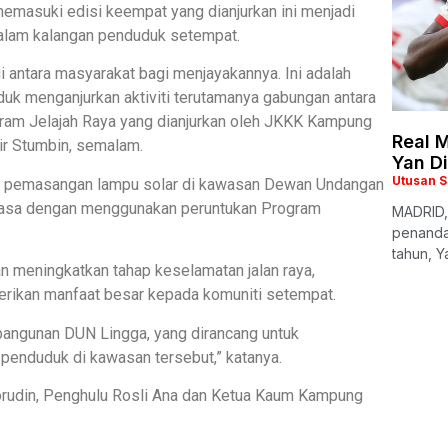
masuki edisi keempat yang dianjurkan ini menjadi
dalam kalangan penduduk setempat.
 antara masyarakat bagi menjayakannya. Ini adalah
duk menganjurkan aktiviti terutamanya gabungan antara
ram Jelajah Raya yang dianjurkan oleh JKKK Kampung
Real M
ir Stumbin, semalam.
Yan D
Utusan 
ek pemasangan lampu solar di kawasan Dewan Undangan
rfasa dengan menggunakan peruntukan Program
MADRID,
penanda
tahun, Y
an meningkatkan tahap keselamatan jalan raya,
rikan manfaat besar kepada komuniti setempat.
bangunan DUN Lingga, yang dirancang untuk
p penduduk di kawasan tersebut,” katanya.
orudin, Penghulu Rosli Ana dan Ketua Kaum Kampung