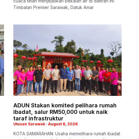
cuaca telah menjejaskan bekalan air di daerah ini.
Timbalan Premier Sarawak, Datuk Amar
ADUN Stakan komited pelihara rumah
ibadat, salur RM50,000 untuk naik
taraf infrastruktur
Utusan Sarawak
August 6, 2026
KOTA SAMARAHAN: Usaha memelihara rumah ibadat