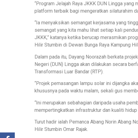
“Program Jelajah Raya JKKK DUN Lingga yang me
platform terbaik bagi mengeratkan silaturahim 
“Ia menyaksikan semangat kerjasama yang tinggi
semangat yang kita mahu lihat setiap kali pendu
JKKK,” katanya ketika berucap merasmikan prog
Hilir Stumbin di Dewan Bunga Raya Kampung Hil
Dalam pada itu, Dayang Noorazah berkata proj
Negeri (DUN) Lingga akan dilakukan secara be
Transformasi Luar Bandar (RTP).
“Projek pemasangan lampu solar ini dijangka ak
khususnya pada waktu malam, sekali gus membe
“Ini merupakan sebahagian daripada usaha pem
mempertingkatkan infrastruktur dan kualiti hidu
Turut hadir ialah Pemanca Abang Norin Abang N
Hilir Stumbin Omar Rajak.