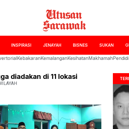
INSPIRASI
JENAYAH
BISNES
SUKAN
G
ertorial
Kebakaran
Kemalangan
Kesihatan
Makhamah
Pendid
a diadakan di 11 lokasi
TER
WILAYAH