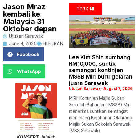
Jason Mraz
TERKINI
kembali ke
Malaysia 31
Oktober depan
Utusan Sarawak
June 4, 2026
HIBURAN
Facebook
Lee Kim Shin sumbang
RM10,000, suntik
semangat kontinjen
WhatsApp
MSSB Miri buru gelaran
juara Sarawak
Utusan Sarawak
August 7, 2026
MIRI: Kontinjen Majlis Sukan
Sekolah Bahagian (MSSB) Miri
menerima suntikan semangat
menjelang Kejohanan Olahraga
Majlis Sukan Sekolah Sarawak
(MSS Sarawak)
KONSERT
Jelajah