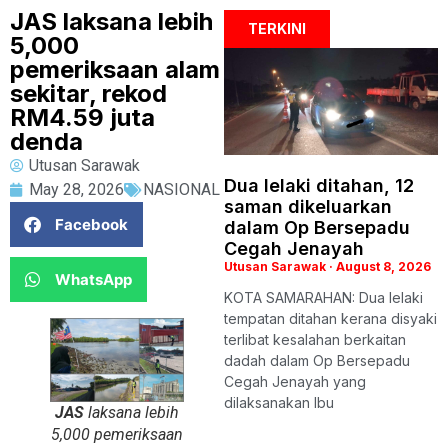
JAS laksana lebih
TERKINI
5,000
pemeriksaan alam
sekitar, rekod
RM4.59 juta
denda
Utusan Sarawak
Dua lelaki ditahan, 12
May 28, 2026
NASIONAL
saman dikeluarkan
Facebook
dalam Op Bersepadu
Cegah Jenayah
Utusan Sarawak
August 8, 2026
WhatsApp
KOTA SAMARAHAN: Dua lelaki
tempatan ditahan kerana disyaki
terlibat kesalahan berkaitan
dadah dalam Op Bersepadu
Cegah Jenayah yang
dilaksanakan Ibu
JAS
laksana lebih
5,000 pemeriksaan