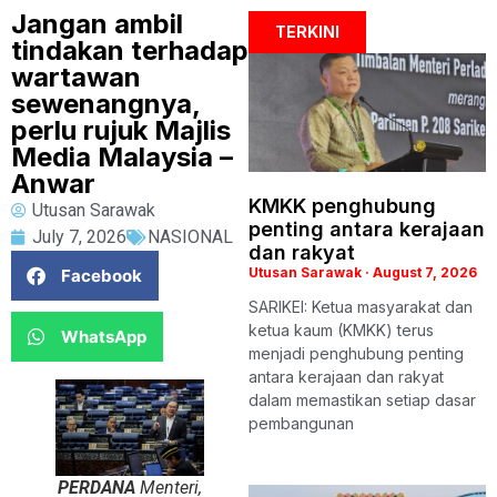
Jangan ambil
TERKINI
tindakan terhadap
wartawan
sewenangnya,
perlu rujuk Majlis
Media Malaysia –
Anwar
KMKK penghubung
Utusan Sarawak
penting antara kerajaan
July 7, 2026
NASIONAL
dan rakyat
Utusan Sarawak
August 7, 2026
Facebook
SARIKEI: Ketua masyarakat dan
ketua kaum (KMKK) terus
WhatsApp
menjadi penghubung penting
antara kerajaan dan rakyat
dalam memastikan setiap dasar
pembangunan
PERDANA
Menteri,