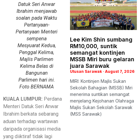
Datuk Seri Anwar
Ibrahim menjawab
soalan pada Waktu
Pertanyaan-
Pertanyaan Menteri
sempena
Lee Kim Shin sumbang
Mesyuarat Kedua,
RM10,000, suntik
Penggal Kelima,
semangat kontinjen
MSSB Miri buru gelaran
Majlis Parlimen
juara Sarawak
Kelima Belas di
Utusan Sarawak
August 7, 2026
Bangunan
Parlimen hari ini.
MIRI: Kontinjen Majlis Sukan
Foto BERNAMA
Sekolah Bahagian (MSSB) Miri
menerima suntikan semangat
KUALA LUMPUR:
Perdana
menjelang Kejohanan Olahraga
Menteri Datuk Seri Anwar
Majlis Sukan Sekolah Sarawak
Ibrahim berkata sebarang
(MSS Sarawak)
aduan terhadap wartawan
daripada organisasi media
yang diiktiraf tidak lagi