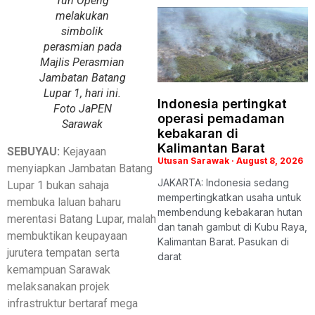
Tun Openg
melakukan
simbolik
perasmian pada
Majlis Perasmian
Jambatan Batang
Lupar 1, hari ini.
Indonesia pertingkat
Foto JaPEN
operasi pemadaman
Sarawak
kebakaran di
Kalimantan Barat
SEBUYAU:
Kejayaan
Utusan Sarawak
August 8, 2026
menyiapkan Jambatan Batang
JAKARTA: Indonesia sedang
Lupar 1 bukan sahaja
mempertingkatkan usaha untuk
membuka laluan baharu
membendung kebakaran hutan
merentasi Batang Lupar, malah
dan tanah gambut di Kubu Raya,
membuktikan keupayaan
Kalimantan Barat. Pasukan di
jurutera tempatan serta
darat
kemampuan Sarawak
melaksanakan projek
infrastruktur bertaraf mega