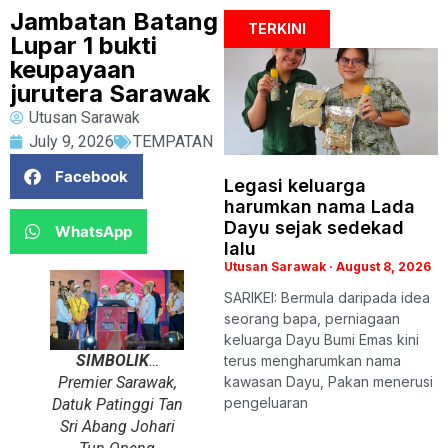
Jambatan Batang
TERKINI
Lupar 1 bukti
keupayaan
jurutera Sarawak
Utusan Sarawak
July 9, 2026
TEMPATAN
Facebook
Legasi keluarga
harumkan nama Lada
Dayu sejak sedekad
WhatsApp
lalu
Utusan Sarawak
August 8, 2026
SARIKEI: Bermula daripada idea
seorang bapa, perniagaan
keluarga Dayu Bumi Emas kini
SIMBOLIK
…
terus mengharumkan nama
Premier Sarawak,
kawasan Dayu, Pakan menerusi
pengeluaran
Datuk Patinggi Tan
Sri Abang Johari