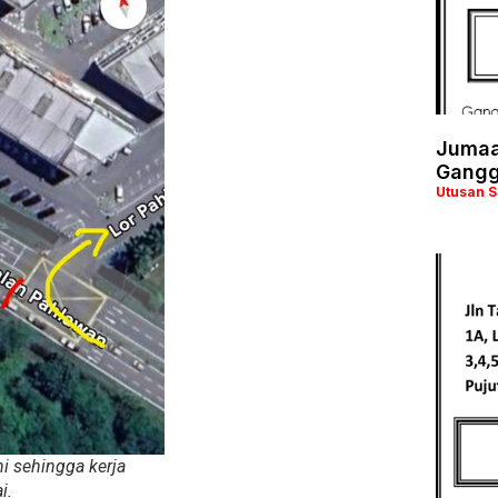
Jumaa
Gangg
Utusan 
i sehingga kerja
ai.