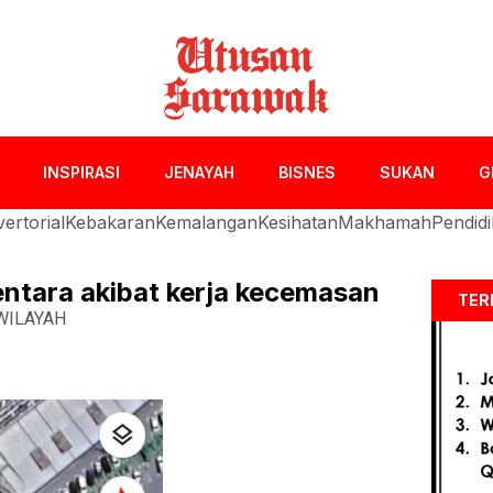
INSPIRASI
JENAYAH
BISNES
SUKAN
G
ertorial
Kebakaran
Kemalangan
Kesihatan
Makhamah
Pendid
ntara akibat kerja kecemasan
TER
WILAYAH