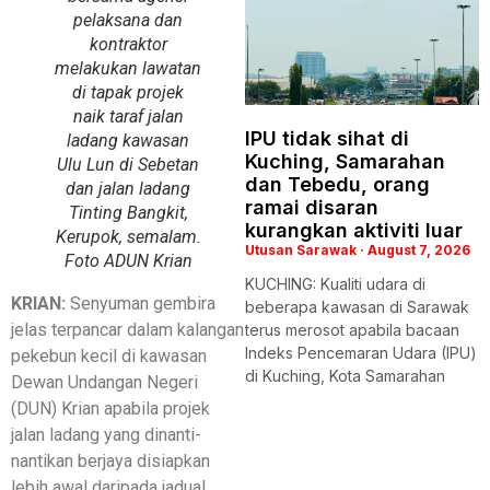
pelaksana dan
kontraktor
melakukan lawatan
di tapak projek
naik taraf jalan
IPU tidak sihat di
ladang kawasan
Kuching, Samarahan
Ulu Lun di Sebetan
dan Tebedu, orang
dan jalan ladang
ramai disaran
Tinting Bangkit,
kurangkan aktiviti luar
Kerupok, semalam.
Utusan Sarawak
August 7, 2026
Foto ADUN Krian
KUCHING: Kualiti udara di
KRIAN:
Senyuman gembira
beberapa kawasan di Sarawak
jelas terpancar dalam kalangan
terus merosot apabila bacaan
Indeks Pencemaran Udara (IPU)
pekebun kecil di kawasan
di Kuching, Kota Samarahan
Dewan Undangan Negeri
(DUN) Krian apabila projek
jalan ladang yang dinanti-
nantikan berjaya disiapkan
lebih awal daripada jadual