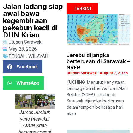
Jalan ladang siap
TERKINI
awal bawa
kegembiraan
pekebun kecil di
DUN Krian
Utusan Sarawak
May 28, 2026
Jerebu dijangka
TENGAH
,
WILAYAH
berterusan di Sarawak –
Facebook
NREB
Utusan Sarawak
August 7, 2026
KUCHING: Menurut kenyataan
WhatsApp
Lembaga Sumber Asli dan Alam
Sekitar (NREB), jerebu di
Sarawak dijangka berterusan
dalam tempoh beberapa hari
James Jimbun
akan
yang mewakili
ADUN Krian
bersama agensi