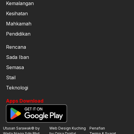
Kemalangan
Kesihatan
Mahkamah
Pendidikan
Rencana
Sada Iban
Semasa
Stail
Teknologi
Apps Download
Utusan Sarawak© by
Web Design Kuching
Penafian
Warta Niaga Sdn.Bhd
by Orisa Digital
Terma & Syarat