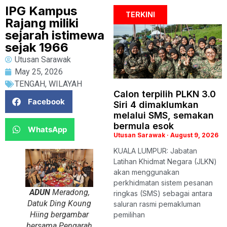
IPG Kampus
TERKINI
Rajang miliki
sejarah istimewa
sejak 1966
Utusan Sarawak
May 25, 2026
TENGAH
,
WILAYAH
Calon terpilih PLKN 3.0
Facebook
Siri 4 dimaklumkan
melalui SMS, semakan
bermula esok
WhatsApp
Utusan Sarawak
August 9, 2026
KUALA LUMPUR: Jabatan
Latihan Khidmat Negara (JLKN)
akan menggunakan
perkhidmatan sistem pesanan
ADUN
Meradong,
ringkas (SMS) sebagai antara
Datuk Ding Koung
saluran rasmi pemakluman
Hiing bergambar
pemilihan
bersama Pengarah