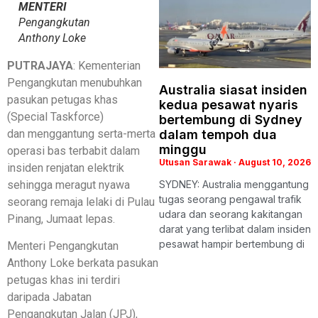
MENTERI
Pengangkutan
Anthony Loke
PUTRAJAYA
: Kementerian
Pengangkutan menubuhkan
Australia siasat insiden
pasukan petugas khas
kedua pesawat nyaris
(Special Taskforce)
bertembung di Sydney
dan menggantung serta-merta
dalam tempoh dua
minggu
operasi bas terbabit dalam
Utusan Sarawak
August 10, 2026
insiden renjatan elektrik
sehingga meragut nyawa
SYDNEY: Australia menggantung
tugas seorang pengawal trafik
seorang remaja lelaki di Pulau
udara dan seorang kakitangan
Pinang, Jumaat lepas.
darat yang terlibat dalam insiden
pesawat hampir bertembung di
Menteri Pengangkutan
Anthony Loke berkata pasukan
petugas khas ini terdiri
daripada Jabatan
Pengangkutan Jalan (JPJ),