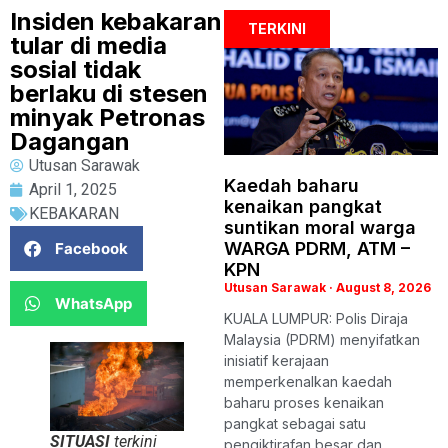
Insiden kebakaran
TERKINI
tular di media
sosial tidak
berlaku di stesen
minyak Petronas
Dagangan
Utusan Sarawak
Kaedah baharu
April 1, 2025
kenaikan pangkat
KEBAKARAN
suntikan moral warga
WARGA PDRM, ATM –
Facebook
KPN
Utusan Sarawak
August 8, 2026
WhatsApp
KUALA LUMPUR: Polis Diraja
Malaysia (PDRM) menyifatkan
inisiatif kerajaan
memperkenalkan kaedah
baharu proses kenaikan
pangkat sebagai satu
SITUASI
terkini
pengiktirafan besar dan