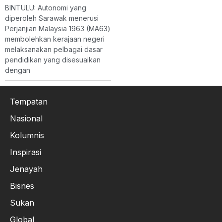
BINTULU: Autonomi yang
diperoleh Sarawak menerusi
Perjanjian Malaysia 1963 (MA63)
membolehkan kerajaan negeri
melaksanakan pelbagai dasar
pendidikan yang disesuaikan
dengan
Tempatan
Nasional
Kolumnis
Inspirasi
Jenayah
Bisnes
Sukan
Global