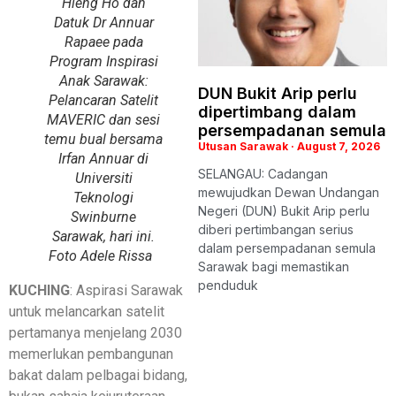
Hieng Ho dan
Datuk Dr Annuar
Rapaee pada
Program Inspirasi
Anak Sarawak:
DUN Bukit Arip perlu
Pelancaran Satelit
dipertimbang dalam
MAVERIC dan sesi
persempadanan semula
temu bual bersama
Utusan Sarawak
August 7, 2026
Irfan Annuar di
SELANGAU: Cadangan
Universiti
mewujudkan Dewan Undangan
Teknologi
Negeri (DUN) Bukit Arip perlu
Swinburne
diberi pertimbangan serius
Sarawak, hari ini.
dalam persempadanan semula
Foto Adele Rissa
Sarawak bagi memastikan
penduduk
KUCHING
: Aspirasi Sarawak
untuk melancarkan satelit
pertamanya menjelang 2030
memerlukan pembangunan
bakat dalam pelbagai bidang,