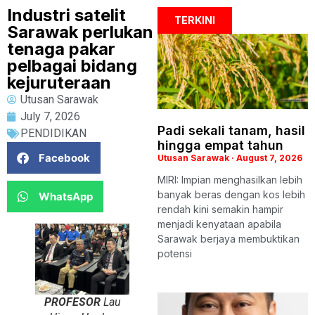
Industri satelit
TERKINI
Sarawak perlukan
tenaga pakar
pelbagai bidang
kejuruteraan
Utusan Sarawak
July 7, 2026
Padi sekali tanam, hasil
PENDIDIKAN
hingga empat tahun
Facebook
Utusan Sarawak
August 7, 2026
MIRI: Impian menghasilkan lebih
banyak beras dengan kos lebih
WhatsApp
rendah kini semakin hampir
menjadi kenyataan apabila
Sarawak berjaya membuktikan
potensi
PROFESOR
Lau