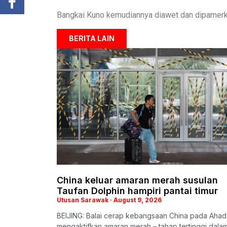
Bangkai Kuno kemudiannya diawet dan dipamer
BERITA LAIN
China keluar amaran merah susulan
Taufan Dolphin hampiri pantai timur
Utusan Sarawak
August 9, 2026
BEIJING: Balai cerap kebangsaan China pada Ahad
mengaktifkan amaran merah – tahap tertinggi dala