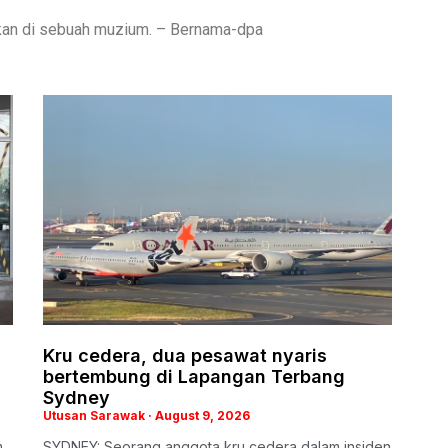
kan di sebuah muzium. – Bernama-dpa
Kru cedera, dua pesawat nyaris
bertembung di Lapangan Terbang
Sydney
Utusan Sarawak
August 9, 2026
m
SYDNEY: Seorang anggota kru cedera dalam insiden