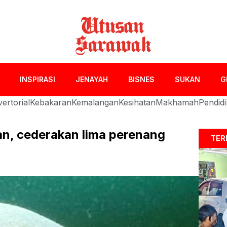
INSPIRASI
JENAYAH
BISNES
SUKAN
G
ertorial
Kebakaran
Kemalangan
Kesihatan
Makhamah
Pendid
an, cederakan lima perenang
TER