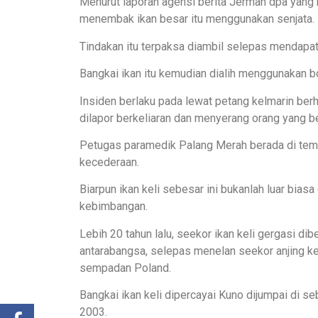
Menurut laporan agensi berita Jerman dpa yan
menembak ikan besar itu menggunakan senjata.
Tindakan itu terpaksa diambil selepas mendapat
Bangkai ikan itu kemudian dialih menggunakan b
Insiden berlaku pada lewat petang kelmarin berh
dilapor berkeliaran dan menyerang orang yang be
Petugas paramedik Palang Merah berada di tem
kecederaan.
Biarpun ikan keli sebesar ini bukanlah luar bias
kebimbangan.
Lebih 20 tahun lalu, seekor ikan keli gergasi di
antarabangsa, selepas menelan seekor anjing kec
sempadan Poland.
Bangkai ikan keli dipercayai Kuno dijumpai di
2003.