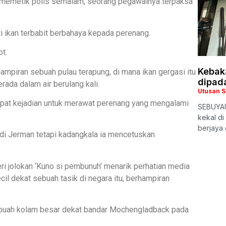
g memetik polis semalam, seorang pegawainya terpaksa
i ikan terbabit berbahaya kepada perenang.
ot.
Kebak
ampiran sebuah pulau terapung, di mana ikan gergasi itu
dipad
rada dalam air berulang kali.
Utusan 
pat kejadian untuk merawat perenang yang mengalami
SEBUYAU
kekal di
berjaya
a di Jerman tetapi kadangkala ia mencetuskan
beri jolokan ‘Kuno si pembunuh’ menarik perhatian media
il dekat sebuah tasik di negara itu, berhampiran
 sebuah kolam besar dekat bandar Mochengladback pada