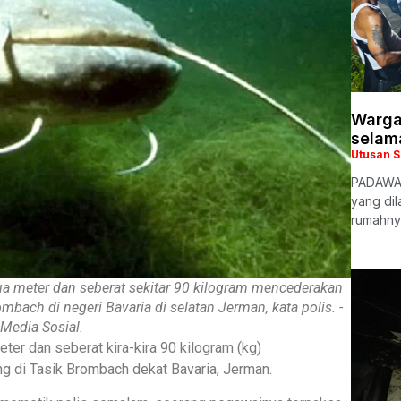
Warga
selam
Utusan 
PADAWAN
yang dil
rumahny
dua meter dan seberat sekitar 90 kilogram mencederakan
bach di negeri Bavaria di selatan Jerman, kata polis. -
Media Sosial.
ter dan seberat kira-kira 90 kilogram (kg)
g di Tasik Brombach dekat Bavaria, Jerman.