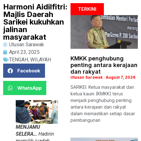
Harmoni Aidilfitri:
TERKINI
Majlis Daerah
Sarikei kukuhkan
jalinan
masyarakat
Utusan Sarawak
April 23, 2025
KMKK penghubung
TENGAH
,
WILAYAH
penting antara kerajaan
Facebook
dan rakyat
Utusan Sarawak
August 7, 2026
SARIKEI: Ketua masyarakat dan
WhatsApp
ketua kaum (KMKK) terus
menjadi penghubung penting
antara kerajaan dan rakyat
dalam memastikan setiap dasar
pembangunan
MENJAMU
SELERA…
Hadirin
memilih juadah