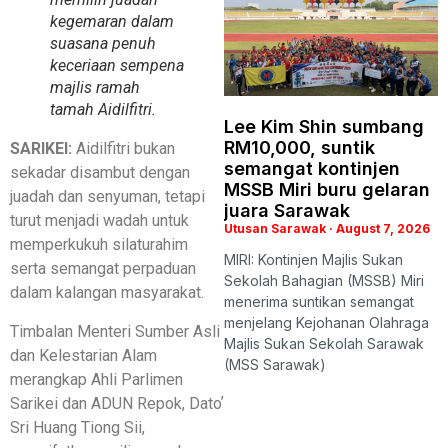
kegemaran dalam
suasana penuh
keceriaan sempena
majlis ramah
tamah Aidilfitri.
Lee Kim Shin sumbang
RM10,000, suntik
SARIKEI:
Aidilfitri bukan
semangat kontinjen
sekadar disambut dengan
MSSB Miri buru gelaran
juadah dan senyuman, tetapi
juara Sarawak
turut menjadi wadah untuk
Utusan Sarawak
August 7, 2026
memperkukuh silaturahim
MIRI: Kontinjen Majlis Sukan
serta semangat perpaduan
Sekolah Bahagian (MSSB) Miri
dalam kalangan masyarakat.
menerima suntikan semangat
menjelang Kejohanan Olahraga
Timbalan Menteri Sumber Asli
Majlis Sukan Sekolah Sarawak
dan Kelestarian Alam
(MSS Sarawak)
merangkap Ahli Parlimen
Sarikei dan ADUN Repok, Datoʼ
Sri Huang Tiong Sii,