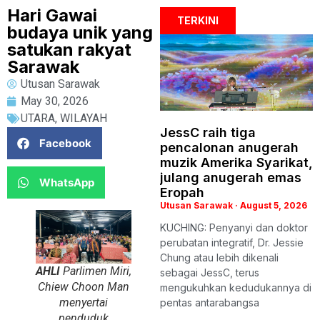
Hari Gawai
TERKINI
budaya unik yang
satukan rakyat
Sarawak
Utusan Sarawak
May 30, 2026
UTARA
,
WILAYAH
JessC raih tiga
Facebook
pencalonan anugerah
muzik Amerika Syarikat,
julang anugerah emas
WhatsApp
Eropah
Utusan Sarawak
August 5, 2026
KUCHING: Penyanyi dan doktor
perubatan integratif, Dr. Jessie
Chung atau lebih dikenali
AHLI
Parlimen Miri,
sebagai JessC, terus
Chiew Choon Man
mengukuhkan kedudukannya di
menyertai
pentas antarabangsa
penduduk