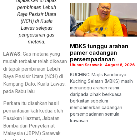
dijalankan di tapak
pembinaan Lebuh
Raya Pesisir Utara
(NCH) di Kuala
Lawas selepas
pengesanan gas
metana.
MBKS tunggu arahan
pamer cadangan
LAWAS:
Gas metana yang
persempadanan
mudah terbakar telah dikesan
Utusan Sarawak
August 6, 2026
di tapak pembinaan Lebuh
KUCHING: Majlis Bandaraya
Raya Pesisir Utara (NCH) di
Kuching Selatan (MBKS) masih
Kampung Dato, Kuala Lawas,
menunggu arahan rasmi
pada Rabu lalu.
daripada pihak berkuasa
berkaitan sebelum
Perkara itu disahkan hasil
mempamerkan cadangan
pemantauan kali kedua oleh
persempadanan semula
Pasukan Hazmat, Jabatan
kawasan
Bomba dan Penyelamat
Malaysia (JBPM) Sarawak