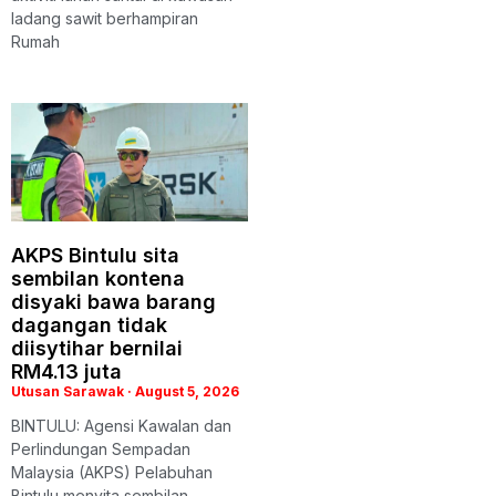
ladang sawit berhampiran
Rumah
AKPS Bintulu sita
sembilan kontena
disyaki bawa barang
dagangan tidak
diisytihar bernilai
RM4.13 juta
Utusan Sarawak
August 5, 2026
BINTULU: Agensi Kawalan dan
Perlindungan Sempadan
Malaysia (AKPS) Pelabuhan
Bintulu menyita sembilan