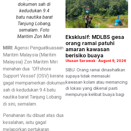
dokumen sah di
kedudukan 9.4
batu nautika barat
Tanjung Lobang,
semalam. Foto
Maritim Zon Miri
Eksklusif: MDLBS gesa
orang ramai patuhi
MIRI
: Agensi Penguatkuasaan
amaran kawasan
Maritim Malaysia (Maritim
berisiko buaya
Utusan Sarawak
August 9, 2026
Malaysia) Zon Maritim Miri
menahan dua ‘Offshore
SIBU: Orang ramai dinasihatkan
Support Vessel’ (OSV) kerana
supaya tidak memasuki
kawasan kolam atau memancing
gagal mempamerkan dokumen
di lokasi yang dikenal pasti
sah di kedudukan 9.4 batu
mempunyai kelibat buaya bagi
nautika barat Tanjung Lobang
di sini, semalam.
Penahanan itu dibuat atas dua
kesalahan, iaitu gagal
melaporkan pertukaran