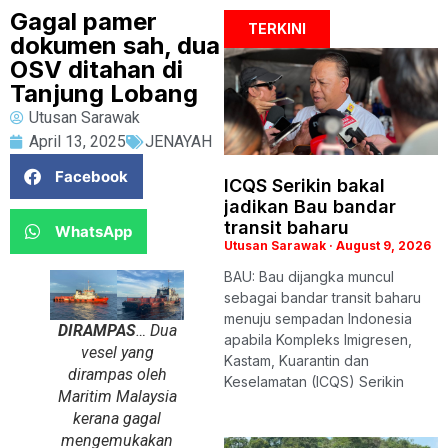
Gagal pamer
TERKINI
dokumen sah, dua
OSV ditahan di
Tanjung Lobang
Utusan Sarawak
April 13, 2025
JENAYAH
Facebook
ICQS Serikin bakal
jadikan Bau bandar
transit baharu
WhatsApp
Utusan Sarawak
August 9, 2026
BAU: Bau dijangka muncul
sebagai bandar transit baharu
menuju sempadan Indonesia
DIRAMPAS
… Dua
apabila Kompleks Imigresen,
vesel yang
Kastam, Kuarantin dan
dirampas oleh
Keselamatan (ICQS) Serikin
Maritim Malaysia
kerana gagal
mengemukakan