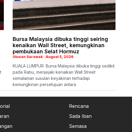
Bursa Malaysia dibuka tinggi seiring
kenaikan Wall Street, kemungkinan
pembukaan Selat Hormuz
Utusan Sarawak
August 5, 2026
KUALA LUMPUR: Bursa Malaysia dibuka tinggi sedikit
t
pada Rabu, menjejaki kenaikan Wall Street
semalaman susulan keyakinan terhadap
kemungkinan persetujuan antara
orial
Rencana
aran
Sada Iban
angan
Semasa