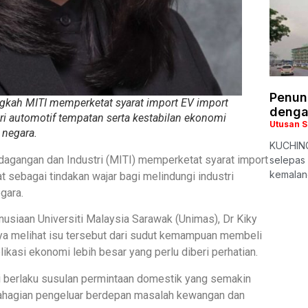
Penun
ngkah MITI memperketat syarat import EV import
dengan
 automotif tempatan serta kestabilan ekonomi
Utusan 
negara.
KUCHING:
agangan dan Industri (MITI) memperketat syarat import
selepas 
kemalang
t sebagai tindakan wajar bagi melindungi industri
gara.
usiaan Universiti Malaysia Sarawak (Unimas), Dr Kiky
nya melihat isu tersebut dari sudut kemampuan membeli
ikasi ekonomi lebih besar yang perlu diberi perhatian.
ini berlaku susulan permintaan domestik yang semakin
ahagian pengeluar berdepan masalah kewangan dan