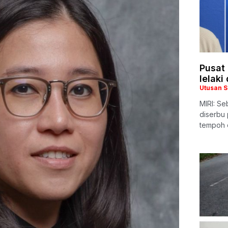
Pusat 
lelaki
Utusan 
MIRI: Se
diserbu 
tempoh 