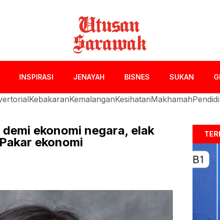
INSPIRASI
JENAYAH
BISNES
SUKAN
G
ertorial
Kebakaran
Kemalangan
Kesihatan
Makhamah
Pendid
i demi ekonomi negara, elak
TER
 Pakar ekonomi