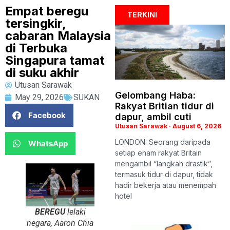
Empat beregu
TERKINI
tersingkir,
cabaran Malaysia
di Terbuka
Singapura tamat
di suku akhir
Utusan Sarawak
Gelombang Haba:
May 29, 2026
SUKAN
Rakyat Britian tidur di
Facebook
dapur, ambil cuti
Utusan Sarawak
August 6, 2026
LONDON: Seorang daripada
WhatsApp
setiap enam rakyat Britain
mengambil “langkah drastik”,
termasuk tidur di dapur, tidak
hadir bekerja atau menempah
hotel
BEREGU
lelaki
negara, Aaron Chia