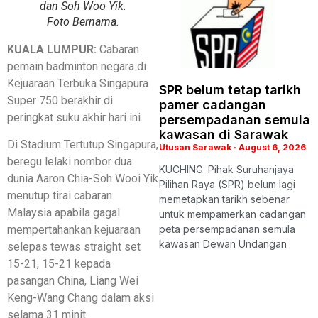
dan Soh Woo Yik.
Foto Bernama.
KUALA LUMPUR:
Cabaran
pemain badminton negara di
Kejuaraan Terbuka Singapura
SPR belum tetap tarikh
Super 750 berakhir di
pamer cadangan
peringkat suku akhir hari ini.
persempadanan semula
kawasan di Sarawak
Di Stadium Tertutup Singapura,
Utusan Sarawak
August 6, 2026
beregu lelaki nombor dua
KUCHING: Pihak Suruhanjaya
dunia Aaron Chia-Soh Wooi Yik
Pilihan Raya (SPR) belum lagi
menutup tirai cabaran
memetapkan tarikh sebenar
Malaysia apabila gagal
untuk mempamerkan cadangan
peta persempadanan semula
mempertahankan kejuaraan
kawasan Dewan Undangan
selepas tewas straight set
15-21, 15-21 kepada
pasangan China, Liang Wei
Keng-Wang Chang dalam aksi
selama 31 minit.