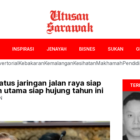
INSPIRASI
JENAYAH
BISNES
SUKAN
G
ertorial
Kebakaran
Kemalangan
Kesihatan
Makhamah
Pendid
tus jaringan jalan raya siap
TER
 utama siap hujung tahun ini
N