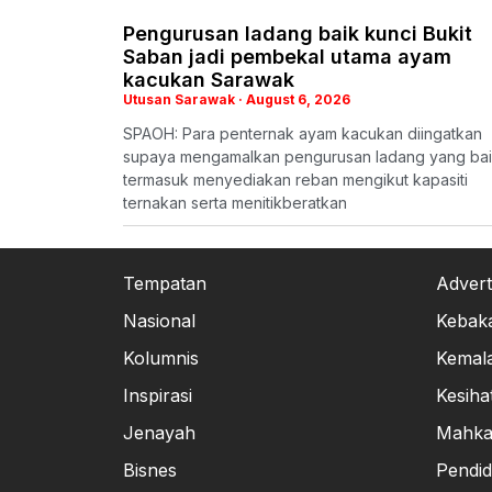
Pengurusan ladang baik kunci Bukit
Saban jadi pembekal utama ayam
kacukan Sarawak
Utusan Sarawak
August 6, 2026
SPAOH: Para penternak ayam kacukan diingatkan
supaya mengamalkan pengurusan ladang yang bai
termasuk menyediakan reban mengikut kapasiti
ternakan serta menitikberatkan
Tempatan
Advert
Nasional
Kebak
Kolumnis
Kemal
Inspirasi
Kesiha
Jenayah
Mahk
Bisnes
Pendid