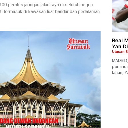
 peratus jaringan jalan raya di seluruh negeri
i termasuk di kawasan luar bandar dan pedalaman
Real M
Yan D
Utusan 
MADRID,
penanda
tahun, Y