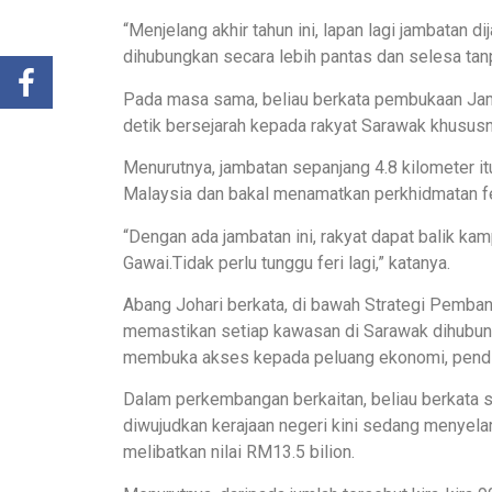
“Menjelang akhir tahun ini, lapan lagi jambatan 
dihubungkan secara lebih pantas dan selesa tanpa
Pada masa sama, beliau berkata pembukaan Jam
detik bersejarah kepada rakyat Sarawak khusus
Menurutnya, jambatan sepanjang 4.8 kilometer i
Malaysia dan bakal menamatkan perkhidmatan fer
“Dengan ada jambatan ini, rakyat dapat balik k
Gawai.Tidak perlu tunggu feri lagi,” katanya.
Abang Johari berkata, di bawah Strategi Pemba
memastikan setiap kawasan di Sarawak dihubungk
membuka akses kepada peluang ekonomi, pendi
Dalam perkembangan berkaitan, beliau berkata
diwujudkan kerajaan negeri kini sedang menyela
melibatkan nilai RM13.5 bilion.