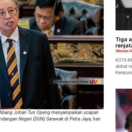
Tiga a
renjat
Utusan 
KOTA KIN
akibat r
Kampung
i Abang Johari Tun Openg menyampaikan ucapan
angan Negeri (DUN) Sarawak di Petra Jaya, hari