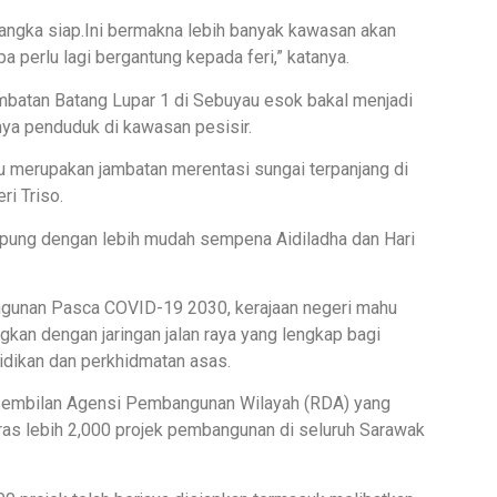
dijangka siap.Ini bermakna lebih banyak kawasan akan
 perlu lagi bergantung kepada feri,” katanya.
batan Batang Lupar 1 di Sebuyau esok bakal menjadi
nya penduduk di kawasan pesisir.
tu merupakan jambatan merentasi sungai terpanjang di
i Triso.
ampung dengan lebih mudah sempena Aidiladha dan Hari
ngunan Pasca COVID-19 2030, kerajaan negeri mahu
an dengan jaringan jalan raya yang lengkap bagi
dikan dan perkhidmatan asas.
 sembilan Agensi Pembangunan Wilayah (RDA) yang
ras lebih 2,000 projek pembangunan di seluruh Sarawak