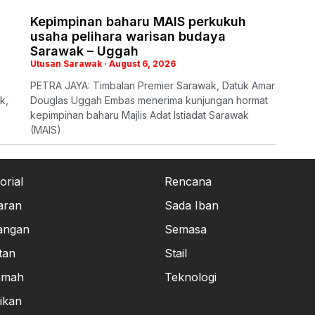
Kepimpinan baharu MAIS perkukuh
usaha pelihara warisan budaya
Sarawak – Uggah
Utusan Sarawak
August 6, 2026
PETRA JAYA: Timbalan Premier Sarawak, Datuk Amar
k,
Douglas Uggah Embas menerima kunjungan hormat
kepimpinan baharu Majlis Adat Istiadat Sarawak
(MAIS)
orial
Rencana
aran
Sada Iban
angan
Semasa
tan
Stail
amah
Teknologi
ikan