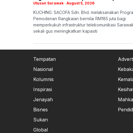
Utusan Sarawak
August 5, 2026
KUCHING: SACOFA Sdn. Bhd. melaksanakan Progr
Pemodenan Rangkaian bernilai RM185 juta bagi
memperkukuh infrastruktur telekomunikasi Sarawak
sekali gus meningkatkan kapasiti
Tempatan
Advert
Nasional
Kebak
Kolumnis
Kemal
Inspirasi
Kesiha
Jenayah
Mahk
Bisnes
Pendid
Sukan
Global