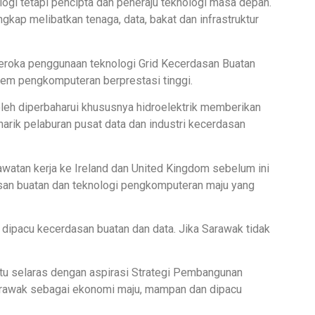
ogi tetapi pencipta dan peneraju teknologi masa depan.
kap melibatkan tenaga, data, bakat dan infrastruktur
neroka penggunaan teknologi Grid Kecerdasan Buatan
tem pengkomputeran berprestasi tinggi.
leh diperbaharui khususnya hidroelektrik memberikan
narik pelaburan pusat data dan industri kecerdasan
awatan kerja ke Ireland dan United Kingdom sebelum ini
san buatan dan teknologi pengkomputeran maju yang
dipacu kecerdasan buatan dan data. Jika Sarawak tidak
 itu selaras dengan aspirasi Strategi Pembangunan
rawak sebagai ekonomi maju, mampan dan dipacu