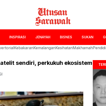
INSPIRASI
JENAYAH
BISNES
SUKAN
G
ertorial
Kebakaran
Kemalangan
Kesihatan
Makhamah
Pendid
telit sendiri, perkukuh ekosistem
TER
GI