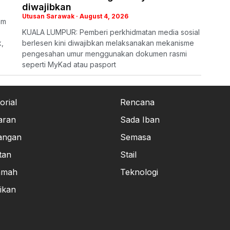
diwajibkan
Utusan Sarawak
August 4, 2026
am
KUALA LUMPUR: Pemberi perkhidmatan media sosial
,
berlesen kini diwajibkan melaksanakan mekanisme
pengesahan umur menggunakan dokumen rasmi
seperti MyKad atau pasport
orial
Rencana
aran
Sada Iban
angan
Semasa
tan
Stail
amah
Teknologi
ikan