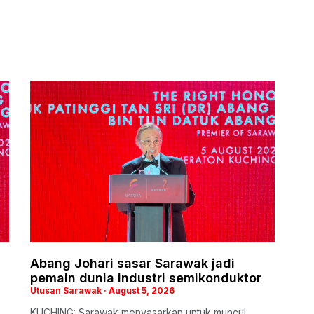
Abang Johari sasar Sarawak jadi
pemain dunia industri semikonduktor
Utusan Sarawak
August 5, 2026
KUCHING: Sarawak menyasarkan untuk muncul