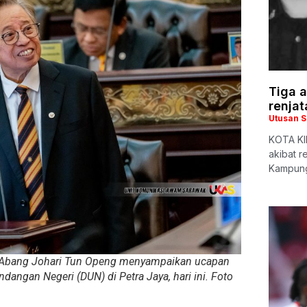
Tiga a
renjat
Utusan 
KOTA KIN
akibat r
Kampung
ri Abang Johari Tun Openg menyampaikan ucapan
ngan Negeri (DUN) di Petra Jaya, hari ini. Foto