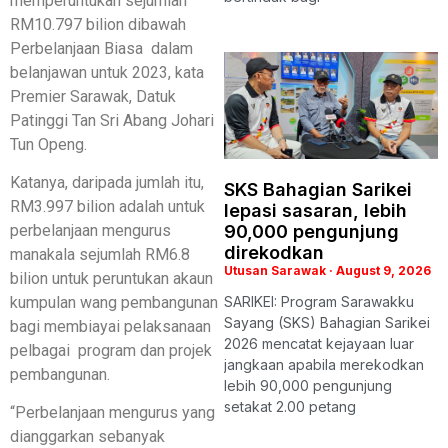
memperuntukan sejumlah
RM10.797 bilion dibawah
Perbelanjaan Biasa dalam
belanjawan untuk 2023, kata
Premier Sarawak, Datuk
Patinggi Tan Sri Abang Johari
Tun Openg.
Katanya, daripada jumlah itu,
SKS Bahagian Sarikei
RM3.997 bilion adalah untuk
lepasi sasaran, lebih
perbelanjaan mengurus
90,000 pengunjung
direkodkan
manakala sejumlah RM6.8
Utusan Sarawak
August 9, 2026
bilion untuk peruntukan akaun
kumpulan wang pembangunan
SARIKEI: Program Sarawakku
Sayang (SKS) Bahagian Sarikei
bagi membiayai pelaksanaan
2026 mencatat kejayaan luar
pelbagai program dan projek
jangkaan apabila merekodkan
pembangunan.
lebih 90,000 pengunjung
setakat 2.00 petang
“Perbelanjaan mengurus yang
dianggarkan sebanyak