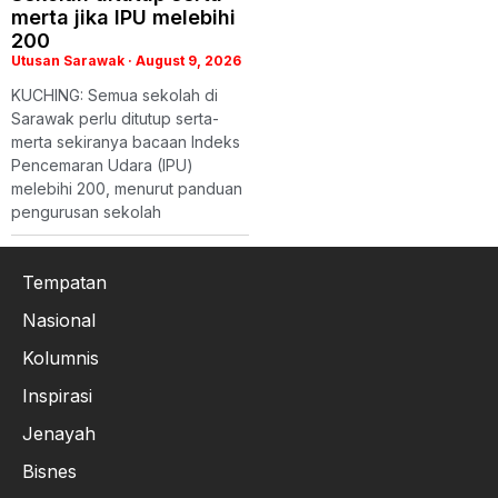
merta jika IPU melebihi
200
Utusan Sarawak
August 9, 2026
KUCHING: Semua sekolah di
Sarawak perlu ditutup serta-
merta sekiranya bacaan Indeks
Pencemaran Udara (IPU)
melebihi 200, menurut panduan
pengurusan sekolah
Tempatan
Nasional
Kolumnis
Inspirasi
Jenayah
Bisnes