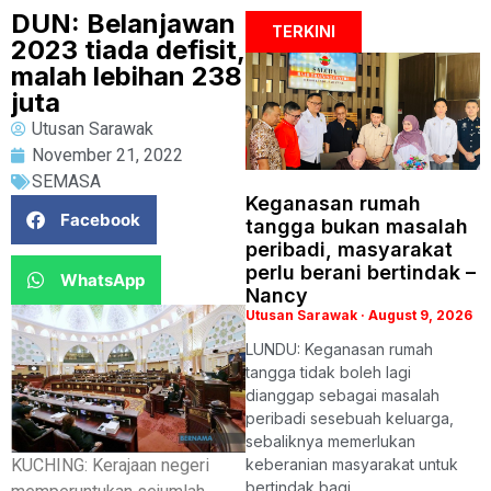
DUN: Belanjawan
TERKINI
2023 tiada defisit,
malah lebihan 238
juta
Utusan Sarawak
November 21, 2022
SEMASA
Keganasan rumah
Facebook
tangga bukan masalah
peribadi, masyarakat
perlu berani bertindak –
WhatsApp
Nancy
Utusan Sarawak
August 9, 2026
LUNDU: Keganasan rumah
tangga tidak boleh lagi
dianggap sebagai masalah
peribadi sesebuah keluarga,
sebaliknya memerlukan
KUCHING: Kerajaan negeri
keberanian masyarakat untuk
bertindak bagi