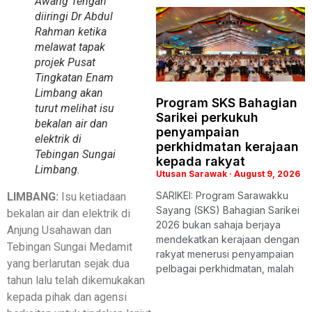
Awang Tengah
diiringi Dr Abdul
Rahman ketika
melawat tapak
projek Pusat
Tingkatan Enam
Limbang akan
Program SKS Bahagian
turut melihat isu
Sarikei perkukuh
bekalan air dan
penyampaian
elektrik di
perkhidmatan kerajaan
Tebingan Sungai
kepada rakyat
Limbang.
Utusan Sarawak
August 9, 2026
SARIKEI: Program Sarawakku
LIMBANG:
Isu ketiadaan
Sayang (SKS) Bahagian Sarikei
bekalan air dan elektrik di
2026 bukan sahaja berjaya
Anjung Usahawan dan
mendekatkan kerajaan dengan
Tebingan Sungai Medamit
rakyat menerusi penyampaian
yang berlarutan sejak dua
pelbagai perkhidmatan, malah
tahun lalu telah dikemukakan
kepada pihak dan agensi