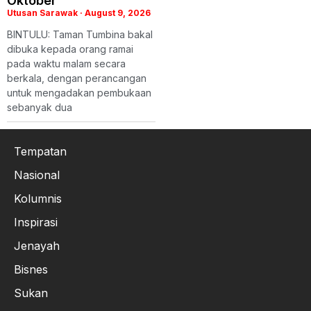
Oktober
Utusan Sarawak
August 9, 2026
BINTULU: Taman Tumbina bakal
dibuka kepada orang ramai
pada waktu malam secara
berkala, dengan perancangan
untuk mengadakan pembukaan
sebanyak dua
Tempatan
Nasional
Kolumnis
Inspirasi
Jenayah
Bisnes
Sukan