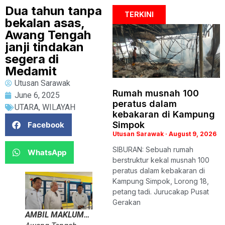
Dua tahun tanpa
TERKINI
bekalan asas,
Awang Tengah
janji tindakan
segera di
Medamit
Utusan Sarawak
Rumah musnah 100
June 6, 2025
peratus dalam
UTARA
,
WILAYAH
kebakaran di Kampung
Simpok
Facebook
Utusan Sarawak
August 9, 2026
SIBURAN: Sebuah rumah
WhatsApp
berstruktur kekal musnah 100
peratus dalam kebakaran di
Kampung Simpok, Lorong 18,
petang tadi. Jurucakap Pusat
Gerakan
AMBIL MAKLUM…