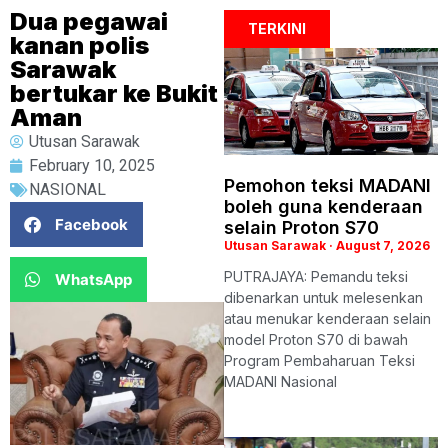
Dua pegawai
TERKINI
kanan polis
Sarawak
bertukar ke Bukit
Aman
Utusan Sarawak
February 10, 2025
Pemohon teksi MADANI
NASIONAL
boleh guna kenderaan
Facebook
selain Proton S70
Utusan Sarawak
August 7, 2026
PUTRAJAYA: Pemandu teksi
WhatsApp
dibenarkan untuk melesenkan
atau menukar kenderaan selain
model Proton S70 di bawah
Program Pembaharuan Teksi
MADANI Nasional