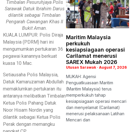
Timbalan Pesuruhjaya Polis
Sarawak Datuk Ibrahim Darus
dilantik sebagai Timbalan
Pengarah Cawangan Khas II
Bukit Aman.
KUALA LUMPUR: Polis Diraja
Maritim Malaysia
Malaysia (PDRM) hari ini
perkukuh
mengumumkan pertukaran 36
kesiapsiagaan operasi
Carilamat menerusi
pegawai kanannya berkuat
SAREX Mukah 2026
kuasa 10 Mac.
Utusan Sarawak
August 7, 2026
Setiausaha Polis Malaysia,
MUKAH: Agensi
Datuk Kamaruzaman Abdullah
Penguatkuasaan Maritim
memaklumkan pertukaran itu
(Maritim Malaysia) terus
memperkukuh tahap
antaranya melibatkan Timbalan
kesiapsiagaan operasi mencari
Ketua Polis Pahang Datuk
dan menyelamat (Carilamat)
Noor Hisam Nordin yang
menerusi pelaksanaan Latihan
dilantik sebagai Ketua Polis
Mencari dan
Perak dengan memangku
pangkat CP.