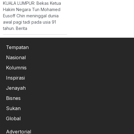
KUALA LUMPUR: Bekas Ketua
Hakim Negara Tun Mohamed
Eusoff Chin meninggal dunia
awal pagi tadi pada usia 91
tahun. Berita
Tempatan
Nasional
Kolumnis
Inspirasi
Jenayah
Bisnes
Sukan
Global
Advertorial