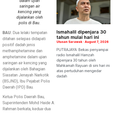
dalam ujian
saringan air
kencing yang
dijalankan oleh
polis di Bau.
Ismahalil dipenjara 30
BAU:
Dua lelaki tempatan
tahun mulai hari ini
ditahan selepas didapati
Utusan Sarawak
August 7, 2026
positif dadah jenis
PUTRAJAYA: Bekas penyampai
methamphetamine dan
radio Ismahalil Hamzah
amphetamine dalam ujian
dipenjara 30 tahun oleh
saringan air kencing yang
Mahkamah Rayuan di sini hari ini
dijalankan oleh Bahagian
atas pertuduhan mengedar
Siasatan Jenayah Narkotik
dadah
(BSJND), Ibu Pejabat Polis
Daerah (IPD) Bau.
Ketua Polis Daerah Bau,
Superintenden Mohd Haide A.
Rahman berkata, kedua-dua