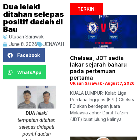
Dua lelaki
TERKINI
ditahan selepas
positif dadah di
Bau
Utusan Sarawak
June 8, 2026
JENAYAH
Facebook
Chelsea, JDT sedia
lakar sejarah baharu
pada pertemuan
WhatsApp
pertama
Utusan Sarawak
August 7, 2026
KUALA LUMPUR: Kelab Liga
Perdana Inggeris (EPL) Chelsea
FC akan berdepan juara
Malaysia Johor Darul Ta’zim
DUA
lelaki
(JDT) buat julung kalinya
tempatan ditahan
selepas didapati
positif dadah