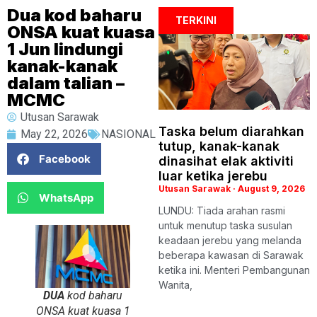
Dua kod baharu
TERKINI
ONSA kuat kuasa
1 Jun lindungi
kanak-kanak
dalam talian –
MCMC
Utusan Sarawak
Taska belum diarahkan
May 22, 2026
NASIONAL
tutup, kanak-kanak
Facebook
dinasihat elak aktiviti
luar ketika jerebu
Utusan Sarawak
August 9, 2026
WhatsApp
LUNDU: Tiada arahan rasmi
untuk menutup taska susulan
keadaan jerebu yang melanda
beberapa kawasan di Sarawak
ketika ini. Menteri Pembangunan
Wanita,
DUA
kod baharu
ONSA kuat kuasa 1