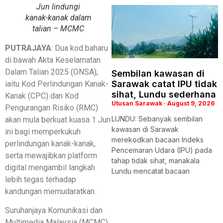
Jun lindungi
kanak-kanak dalam
talian – MCMC
PUTRAJAYA
: Dua kod baharu
di bawah Akta Keselamatan
Dalam Talian 2025 (ONSA),
Sembilan kawasan di
Sarawak catat IPU tidak
iaitu Kod Perlindungan Kanak-
sihat, Lundu sederhana
Kanak (CPC) dan Kod
Utusan Sarawak
August 9, 2026
Pengurangan Risiko (RMC)
LUNDU: Sebanyak sembilan
akan mula berkuat kuasa 1 Jun
kawasan di Sarawak
ini bagi memperkukuh
merekodkan bacaan Indeks
perlindungan kanak-kanak,
Pencemaran Udara (IPU) pada
serta mewajibkan platform
tahap tidak sihat, manakala
digital mengambil langkah
Lundu mencatat bacaan
lebih tegas terhadap
kandungan memudaratkan.
Suruhanjaya Komunikasi dan
Multimedia Malaysia (MCMC)