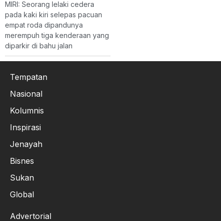
MIRI: Seorang lelaki cedera
pada kaki kiri selepas pacuan
empat roda dipandunya
merempuh tiga kenderaan yang
diparkir di bahu jalan
Tempatan
Nasional
Kolumnis
Inspirasi
Jenayah
Bisnes
Sukan
Global
Advertorial