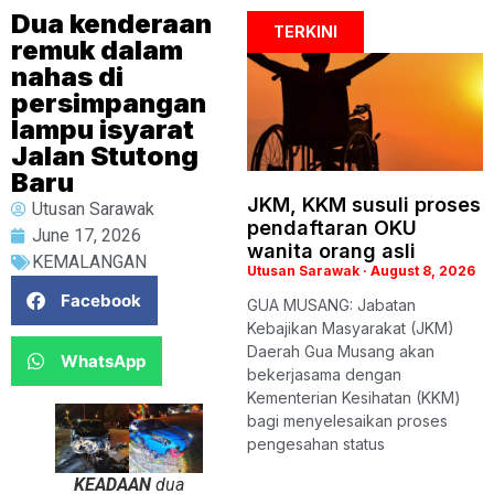
Dua kenderaan
TERKINI
remuk dalam
nahas di
persimpangan
lampu isyarat
Jalan Stutong
Baru
JKM, KKM susuli proses
Utusan Sarawak
pendaftaran OKU
June 17, 2026
wanita orang asli
KEMALANGAN
Utusan Sarawak
August 8, 2026
Facebook
GUA MUSANG: Jabatan
Kebajikan Masyarakat (JKM)
Daerah Gua Musang akan
WhatsApp
bekerjasama dengan
Kementerian Kesihatan (KKM)
bagi menyelesaikan proses
pengesahan status
KEADAAN
dua