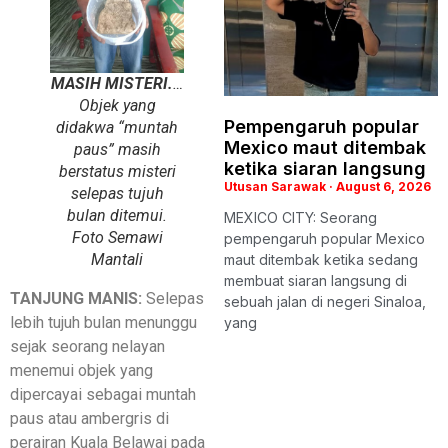
MASIH MISTERI.
…
Objek yang
Pempengaruh popular
didakwa “muntah
Mexico maut ditembak
paus” masih
ketika siaran langsung
berstatus misteri
Utusan Sarawak
August 6, 2026
selepas tujuh
bulan ditemui.
MEXICO CITY: Seorang
Foto Semawi
pempengaruh popular Mexico
Mantali
maut ditembak ketika sedang
membuat siaran langsung di
TANJUNG MANIS:
Selepas
sebuah jalan di negeri Sinaloa,
lebih tujuh bulan menunggu
yang
sejak seorang nelayan
menemui objek yang
dipercayai sebagai muntah
paus atau ambergris di
perairan Kuala Belawai pada