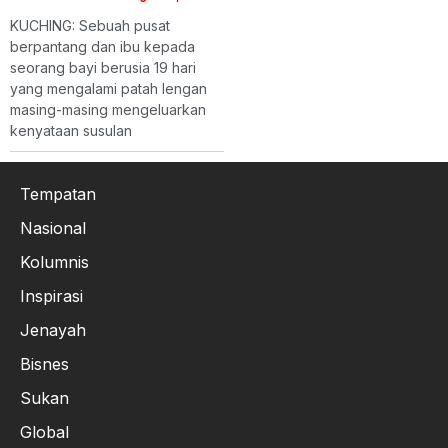
KUCHING: Sebuah pusat
berpantang dan ibu kepada
seorang bayi berusia 19 hari
yang mengalami patah lengan
masing-masing mengeluarkan
kenyataan susulan
Tempatan
Nasional
Kolumnis
Inspirasi
Jenayah
Bisnes
Sukan
Global