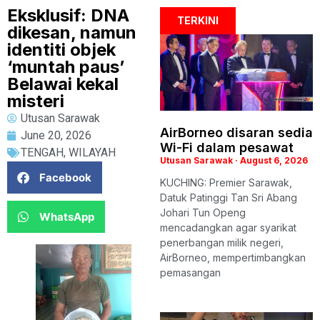
Eksklusif: DNA
TERKINI
dikesan, namun
identiti objek
‘muntah paus’
Belawai kekal
misteri
Utusan Sarawak
AirBorneo disaran sedia
June 20, 2026
Wi-Fi dalam pesawat
TENGAH
,
WILAYAH
Utusan Sarawak
August 6, 2026
Facebook
KUCHING: Premier Sarawak,
Datuk Patinggi Tan Sri Abang
Johari Tun Openg
WhatsApp
mencadangkan agar syarikat
penerbangan milik negeri,
AirBorneo, mempertimbangkan
pemasangan