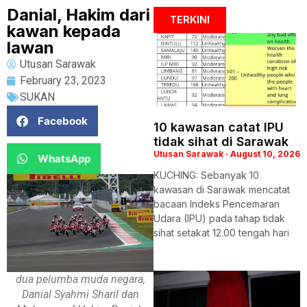
Danial, Hakim dari
TERKINI
kawan kepada
lawan
Utusan Sarawak
February 23, 2023
SUKAN
Facebook
10 kawasan catat IPU
tidak sihat di Sarawak
Utusan Sarawak
August 10, 2026
WhatsApp
KUCHING: Sebanyak 10
kawasan di Sarawak mencatat
bacaan Indeks Pencemaran
Udara (IPU) pada tahap tidak
sihat setakat 12.00 tengah hari
dua pelumba muda negara,
Danial Syahmi Sharil dan