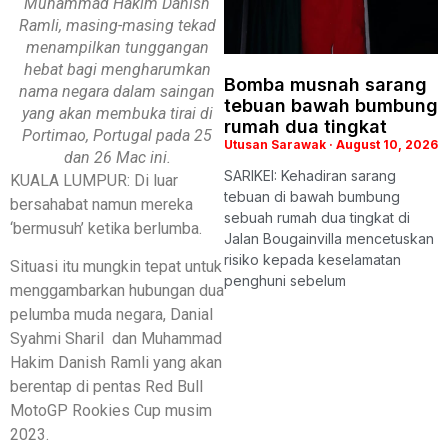
Muhammad Hakim Danish
Ramli, masing-masing tekad
menampilkan tunggangan
hebat bagi mengharumkan
Bomba musnah sarang
nama negara dalam saingan
tebuan bawah bumbung
yang akan membuka tirai di
rumah dua tingkat
Portimao, Portugal pada 25
Utusan Sarawak
August 10, 2026
dan 26 Mac ini.
SARIKEI: Kehadiran sarang
KUALA LUMPUR: Di luar
tebuan di bawah bumbung
bersahabat namun mereka
sebuah rumah dua tingkat di
‘bermusuh’ ketika berlumba.
Jalan Bougainvilla mencetuskan
risiko kepada keselamatan
Situasi itu mungkin tepat untuk
penghuni sebelum
menggambarkan hubungan dua
pelumba muda negara, Danial
Syahmi Sharil dan Muhammad
Hakim Danish Ramli yang akan
berentap di pentas Red Bull
MotoGP Rookies Cup musim
2023.