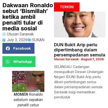
Dakwaan Ronaldo
TERKINI
sebut ‘Bismillah’
ketika ambil
penalti tular di
media sosial
Utusan Sarawak
July 3, 2026
SUKAN
DUN Bukit Arip perlu
Facebook
dipertimbang dalam
persempadanan semula
Utusan Sarawak
August 7, 2026
WhatsApp
SELANGAU: Cadangan
mewujudkan Dewan Undangan
Negeri (DUN) Bukit Arip perlu
diberi pertimbangan serius
dalam persempadanan semula
Sarawak bagi memastikan
MOMEN
Ronaldo
penduduk
sebelum sepakan
penalti cetus