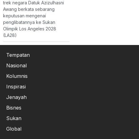
trek negara Datuk Azizulhasni
Awang berkata sebarang
keputusan mengenai
penglibatannya ke Sukan
Olimpik Los Angeles 2028
(LA28)
Tempatan
Nasional
Kolumnis
Inspirasi
Jenayah
Bisnes
Sukan
Global