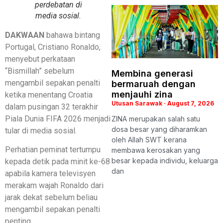
perdebatan di
media sosial.
DAKWAAN
bahawa bintang
Portugal, Cristiano Ronaldo,
menyebut perkataan
“Bismillah” sebelum
Membina generasi
mengambil sepakan penalti
bermaruah dengan
menjauhi zina
ketika menentang Croatia
Utusan Sarawak
August 7, 2026
dalam pusingan 32 terakhir
Piala Dunia FIFA 2026 menjadi
ZINA merupakan salah satu
dosa besar yang diharamkan
tular di media sosial.
oleh Allah SWT kerana
Perhatian peminat tertumpu
membawa kerosakan yang
besar kepada individu, keluarga
kepada detik pada minit ke-68
dan
apabila kamera televisyen
merakam wajah Ronaldo dari
jarak dekat sebelum beliau
mengambil sepakan penalti
penting.