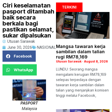
Ciri keselamatan
TERKINI
pasport ditambah
baik secara
berkala bagi
pastikan selamat,
sukar dipalsukan
Utusan Sarawak
Mangsa tawaran kerja
June 30, 2026
NASIONAL
sambilan dalam talian
Facebook
rugi RM78,169
Utusan Sarawak
August 8, 2026
LUNDU: Seorang mangsa
WhatsApp
mengalami kerugian RM78,169
selepas terpedaya dengan
tawaran kerja sambilan dalam
talian yang menjanjikan komisen
tinggi melalui Facebook,
PASPORT
Malaysia