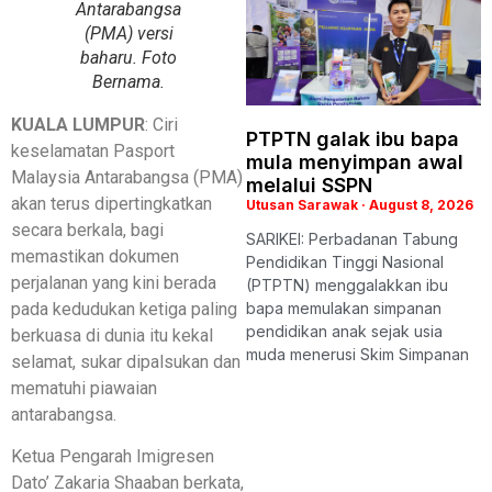
Antarabangsa
(PMA) versi
baharu. Foto
Bernama.
KUALA LUMPUR
: Ciri
PTPTN galak ibu bapa
keselamatan Pasport
mula menyimpan awal
Malaysia Antarabangsa (PMA)
melalui SSPN
akan terus dipertingkatkan
Utusan Sarawak
August 8, 2026
secara berkala, bagi
SARIKEI: Perbadanan Tabung
memastikan dokumen
Pendidikan Tinggi Nasional
perjalanan yang kini berada
(PTPTN) menggalakkan ibu
pada kedudukan ketiga paling
bapa memulakan simpanan
pendidikan anak sejak usia
berkuasa di dunia itu kekal
muda menerusi Skim Simpanan
selamat, sukar dipalsukan dan
mematuhi piawaian
antarabangsa.
Ketua Pengarah Imigresen
Dato’ Zakaria Shaaban berkata,