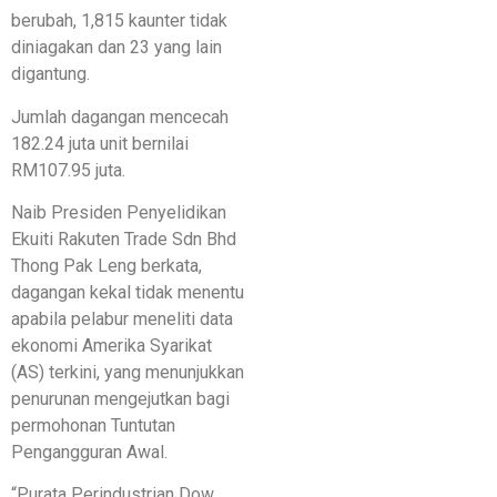
berubah, 1,815 kaunter tidak
diniagakan dan 23 yang lain
digantung.
Jumlah dagangan mencecah
182.24 juta unit bernilai
RM107.95 juta.
Naib Presiden Penyelidikan
Ekuiti Rakuten Trade Sdn Bhd
Thong Pak Leng berkata,
dagangan kekal tidak menentu
apabila pelabur meneliti data
ekonomi Amerika Syarikat
(AS) terkini, yang menunjukkan
penurunan mengejutkan bagi
permohonan Tuntutan
Pengangguran Awal.
“Purata Perindustrian Dow