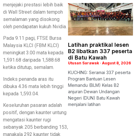
menjejaki prestasi lebih baik
di Wall Street dalam tempoh
semalaman yang disokong
oleh pendapatan kukuh Nvidia.
Pada 9.11 pagi, FTSE Bursa
Latihan praktikal lesen
Malaysia KLCI (FBM KLCI)
B2 libatkan 337 peserta
meningkat 3.00 mata kepada
di Batu Kawah
1,591.68 daripada 1,588.68
Utusan Sarawak
August 8, 2026
ketika ditutup, semalam.
KUCHING: Seramai 337 peserta
Indeks penanda aras itu
Program Bantuan Lesen
Memandu (BLM) Kelas B2
dibuka 4.36 mata lebih tinggi
anjuran Dewan Undangan
kepada 1,593.04.
Negeri (DUN) Batu Kawah
menjalani latihan
Keseluruhan pasaran adalah
positif, dengan kaunter untung
mengatasi kaunter rugi
sebanyak 205 berbanding 153,
manakala 292 kaunter tidak