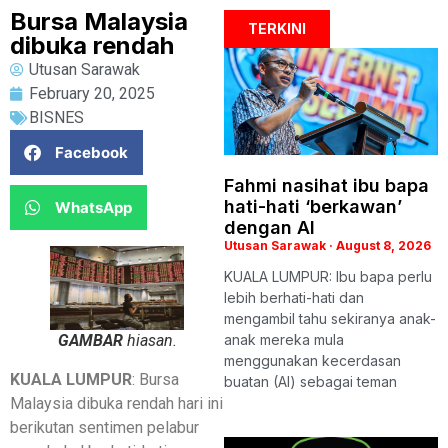
Bursa Malaysia
TERKINI
dibuka rendah
Utusan Sarawak
February 20, 2025
BISNES
Facebook
Fahmi nasihat ibu bapa
hati-hati ‘berkawan’
WhatsApp
dengan AI
Utusan Sarawak
August 8, 2026
KUALA LUMPUR: Ibu bapa perlu
lebih berhati-hati dan
mengambil tahu sekiranya anak-
GAMBAR
hiasan.
anak mereka mula
menggunakan kecerdasan
KUALA LUMPUR
: Bursa
buatan (AI) sebagai teman
Malaysia dibuka rendah hari ini
berikutan sentimen pelabur