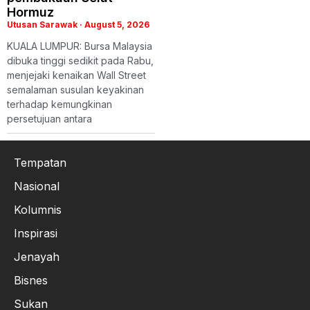
Hormuz
Utusan Sarawak
August 5, 2026
KUALA LUMPUR: Bursa Malaysia
dibuka tinggi sedikit pada Rabu,
menjejaki kenaikan Wall Street
semalaman susulan keyakinan
terhadap kemungkinan
persetujuan antara
Tempatan
Nasional
Kolumnis
Inspirasi
Jenayah
Bisnes
Sukan