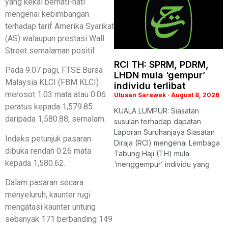
yang kekal berhati-hati
mengenai kebimbangan
terhadap tarif Amerika Syarikat
(AS) walaupun prestasi Wall
Street semalaman positif.
RCI TH: SPRM, PDRM,
Pada 9.07 pagi, FTSE Bursa
LHDN mula ‘gempur’
Malaysia KLCI (FBM KLCI)
individu terlibat
merosot 1.03 mata atau 0.06
Utusan Sarawak
August 8, 2026
peratus kepada 1,579.85
KUALA LUMPUR: Siasatan
daripada 1,580.88, semalam.
susulan terhadap dapatan
Laporan Suruhanjaya Siasatan
Indeks petunjuk pasaran
Diraja (RCI) mengenai Lembaga
dibuka rendah 0.26 mata
Tabung Haji (TH) mula
kepada 1,580.62.
‘menggempur’ individu yang
Dalam pasaran secara
menyeluruh, kaunter rugi
mengatasi kaunter untung
sebanyak 171 berbanding 149