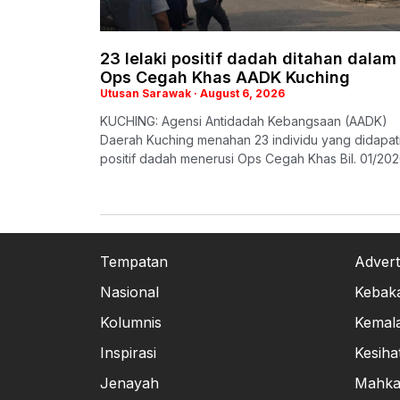
23 lelaki positif dadah ditahan dalam
Ops Cegah Khas AADK Kuching
Utusan Sarawak
August 6, 2026
KUCHING: Agensi Antidadah Kebangsaan (AADK)
Daerah Kuching menahan 23 individu yang didapat
positif dadah menerusi Ops Cegah Khas Bil. 01/20
Tempatan
Advert
Nasional
Kebak
Kolumnis
Kemal
Inspirasi
Kesiha
Jenayah
Mahk