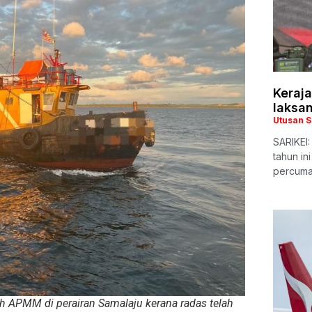
Keraj
laksan
Utusan 
SARIKEI
tahun in
percuma
eh APMM di perairan Samalaju kerana radas telah