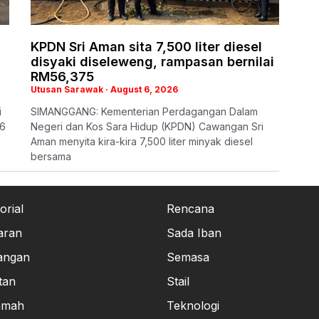
KPDN Sri Aman sita 7,500 liter diesel
disyaki diseleweng, rampasan bernilai
RM56,375
Utusan Sarawak
August 6, 2026
i
SIMANGGANG: Kementerian Perdagangan Dalam
26
Negeri dan Kos Sara Hidup (KPDN) Cawangan Sri
Aman menyita kira-kira 7,500 liter minyak diesel
bersama
orial
Rencana
aran
Sada Iban
angan
Semasa
tan
Stail
amah
Teknologi