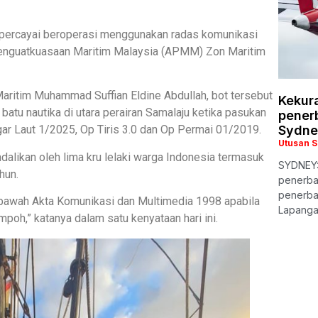
ipercayai beroperasi menggunakan radas komunikasi
 Penguatkuasaan Maritim Malaysia (APMM) Zon Maritim
aritim Muhammad Suffian Eldine Abdullah, bot tersebut
Kekur
batu nautika di utara perairan Samalaju ketika pasukan
pener
ar Laut 1/2025, Op Tiris 3.0 dan Op Permai 01/2019.
Sydne
Utusan 
dalikan oleh lima kru lelaki warga Indonesia termasuk
SYDNEY:
hun.
penerba
penerba
 bawah Akta Komunikasi dan Multimedia 1998 apabila
Lapanga
poh,” katanya dalam satu kenyataan hari ini.