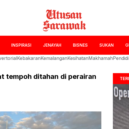
INSPIRASI
JENAYAH
BISNES
SUKAN
G
ertorial
Kebakaran
Kemalangan
Kesihatan
Makhamah
Pendid
t tempoh ditahan di perairan
TER