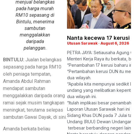
menjual belangkas
pada harga murah
RM10 sepasang di
Bintulu, menerima
sambutan
menggalakkan
Nanta kecewa 17 kerusi 
daripada
Utusan Sarawak
August 6, 2026
pelanggan.
PETRA JAYA: Setiausaha Agung Ga
Menteri Kerja Raya itu berkata, b
BINTULU:
Jualan belangkas
“Penambahan 17 kerusi baharu in
sepasang pada harga RM10
“Pertambahan kerusi DUN itu mem
oleh peniaga tempatan,
dua wilayah.
Amanda Abdul Rahman
“Apabila kita mempunyai sedikit 
mendapat sambutan
undang yang melibatkan kepenting
menggalakkan daripada orang
dua wilayah ini.
ramai sejak musim tangkapan
“Itulah implikasi besar penambaha
Laporan Utusan Sarawak hari ini
meningkat, terutama selepas
Sidang Khas DUN pada 7 Julai ta
sambutan Gawai Dayak, di sini.
Undang (RUU) Dewan Undangan Ne
terbesar berbanding negeri lain d
Amanda berkata beliau