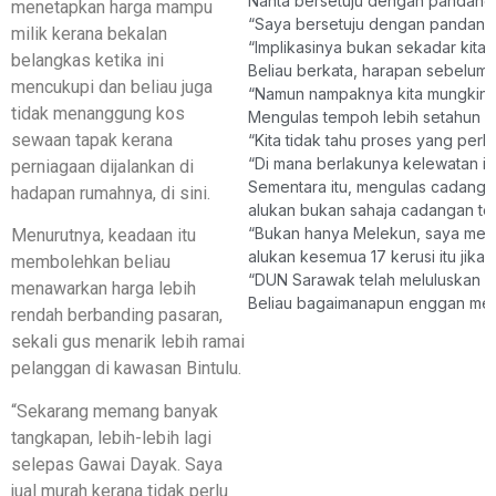
Nanta bersetuju dengan pandanga
menetapkan harga mampu
“Saya bersetuju dengan pandangan
milik kerana bekalan
“Implikasinya bukan sekadar kita
belangkas ketika ini
Beliau berkata, harapan sebelum 
mencukupi dan beliau juga
“Namun nampaknya kita mungkin ti
tidak menanggung kos
Mengulas tempoh lebih setahun y
sewaan tapak kerana
“Kita tidak tahu proses yang perlu
“Di mana berlakunya kelewatan it
perniagaan dijalankan di
Sementara itu, mengulas cadanga
hadapan rumahnya, di sini.
alukan bukan sahaja cadangan ter
“Bukan hanya Melekun, saya men
Menurutnya, keadaan itu
alukan kesemua 17 kerusi itu jika
membolehkan beliau
“DUN Sarawak telah meluluskan us
menawarkan harga lebih
Beliau bagaimanapun enggan men
rendah berbanding pasaran,
sekali gus menarik lebih ramai
pelanggan di kawasan Bintulu.
“Sekarang memang banyak
tangkapan, lebih-lebih lagi
selepas Gawai Dayak. Saya
jual murah kerana tidak perlu