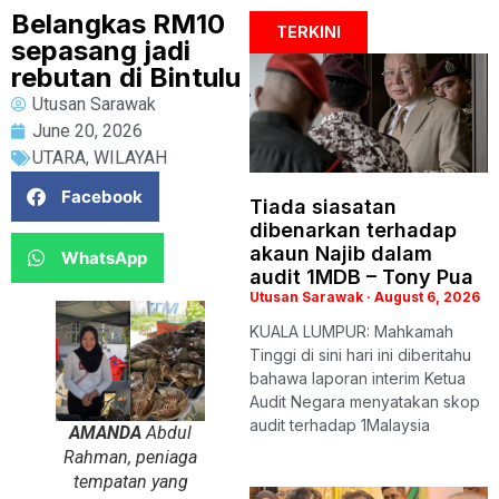
Belangkas RM10
TERKINI
sepasang jadi
rebutan di Bintulu
Utusan Sarawak
June 20, 2026
UTARA
,
WILAYAH
Facebook
Tiada siasatan
dibenarkan terhadap
akaun Najib dalam
WhatsApp
audit 1MDB – Tony Pua
Utusan Sarawak
August 6, 2026
KUALA LUMPUR: Mahkamah
Tinggi di sini hari ini diberitahu
bahawa laporan interim Ketua
Audit Negara menyatakan skop
audit terhadap 1Malaysia
AMANDA
Abdul
Rahman, peniaga
tempatan yang