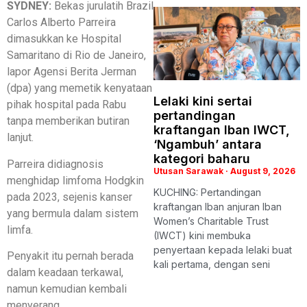
SYDNEY:
Bekas jurulatih Brazil
Carlos Alberto Parreira
dimasukkan ke Hospital
Samaritano di Rio de Janeiro,
lapor Agensi Berita Jerman
(dpa) yang memetik kenyataan
Lelaki kini sertai
pihak hospital pada Rabu
pertandingan
tanpa memberikan butiran
kraftangan Iban IWCT,
lanjut.
‘Ngambuh’ antara
kategori baharu
Parreira didiagnosis
Utusan Sarawak
August 9, 2026
menghidap limfoma Hodgkin
KUCHING: Pertandingan
pada 2023, sejenis kanser
kraftangan Iban anjuran Iban
yang bermula dalam sistem
Women’s Charitable Trust
limfa.
(IWCT) kini membuka
penyertaan kepada lelaki buat
Penyakit itu pernah berada
kali pertama, dengan seni
dalam keadaan terkawal,
namun kemudian kembali
menyerang.