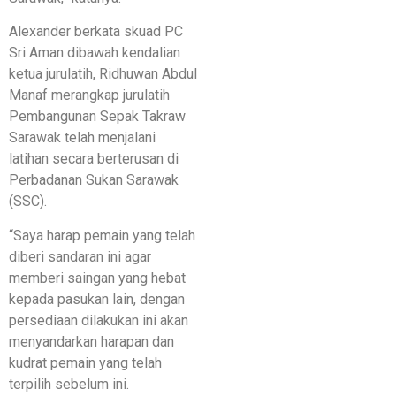
Alexander berkata skuad PC
Sri Aman dibawah kendalian
ketua jurulatih, Ridhuwan Abdul
Manaf merangkap jurulatih
Pembangunan Sepak Takraw
Sarawak telah menjalani
latihan secara berterusan di
Perbadanan Sukan Sarawak
(SSC).
“Saya harap pemain yang telah
diberi sandaran ini agar
memberi saingan yang hebat
kepada pasukan lain, dengan
persediaan dilakukan ini akan
menyandarkan harapan dan
kudrat pemain yang telah
terpilih sebelum ini.