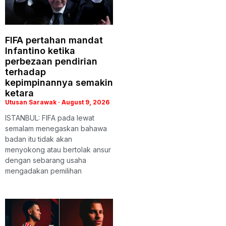
FIFA pertahan mandat
Infantino ketika
perbezaan pendirian
terhadap
kepimpinannya semakin
ketara
Utusan Sarawak
August 9, 2026
ISTANBUL: FIFA pada lewat
semalam menegaskan bahawa
badan itu tidak akan
menyokong atau bertolak ansur
dengan sebarang usaha
mengadakan pemilihan