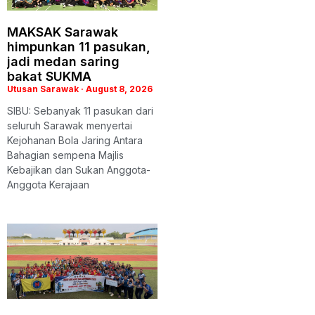
MAKSAK Sarawak
himpunkan 11 pasukan,
jadi medan saring
bakat SUKMA
Utusan Sarawak
August 8, 2026
SIBU: Sebanyak 11 pasukan dari
seluruh Sarawak menyertai
Kejohanan Bola Jaring Antara
Bahagian sempena Majlis
Kebajikan dan Sukan Anggota-
Anggota Kerajaan