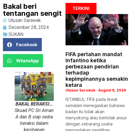
Bakal beri
TERKINI
tentangan sengit
Utusan Sarawak
December 28, 2024
SUKAN
Facebook
FIFA pertahan mandat
Infantino ketika
WhatsApp
perbezaan pendirian
terhadap
kepimpinannya semakin
ketara
Utusan Sarawak
August 9, 2026
ISTANBUL: FIFA pada lewat
BAKAL BERAKSI…
semalam menegaskan bahawa
Skuad PC Sri Aman
badan itu tidak akan
A dan B siap sedia
menyokong atau bertolak ansur
beraksi dalam
dengan sebarang usaha
kejohanan
mengadakan pemilihan