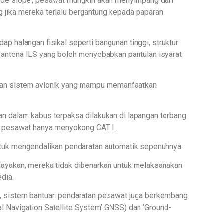
 ‘glide slope’, pesawat mungkin akan menyimpang dari
ng jika mereka terlalu bergantung kepada paparan
ap halangan fisikal seperti bangunan tinggi, struktur
antena ILS yang boleh menyebabkan pantulan isyarat
ngan sistem avionik yang mampu memanfaatkan
tan dalam kabus terpaksa dilakukan di lapangan terbang
n pesawat hanya menyokong CAT I.
tuk mengendalikan pendaratan automatik sepenuhnya.
kelayakan, mereka tidak dibenarkan untuk melaksanakan
dia.
it, sistem bantuan pendaratan pesawat juga berkembang
al Navigation Satellite System’ GNSS) dan ‘Ground-