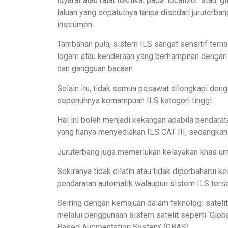
isyarat atau ralat teknikal pada ‘localizer’ atau
laluan yang sepatutnya tanpa disedari juruterba
instrumen.
Tambahan pula, sistem ILS sangat sensitif terhad
logam atau kenderaan yang berhampiran dengan 
dan gangguan bacaan.
Selain itu, tidak semua pesawat dilengkapi de
sepenuhnya kemampuan ILS kategori tinggi.
Hal ini boleh menjadi kekangan apabila pendara
yang hanya menyediakan ILS CAT III, sedangka
Juruterbang juga memerlukan kelayakan khas un
Sekiranya tidak dilatih atau tidak diperbaharui 
pendaratan automatik walaupun sistem ILS terse
Seiring dengan kemajuan dalam teknologi satel
melalui penggunaan sistem satelit seperti ‘Glob
Based Augmentation System’ (GBAS).