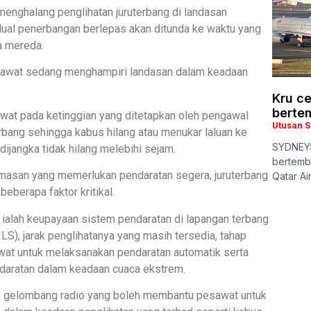
menghalang penglihatan juruterbang di landasan
dual penerbangan berlepas akan ditunda ke waktu yang
la mereda.
sawat sedang menghampiri landasan dalam keadaan
Kru c
berte
awat pada ketinggian yang ditetapkan oleh pengawal
Utusan 
rbang sehingga kabus hilang atau menukar laluan ke
SYDNEY:
dijangka tidak hilang melebihi sejam.
bertemb
masan yang memerlukan pendaratan segera, juruterbang
Qatar A
eberapa faktor kritikal.
n ialah keupayaan sistem pendaratan di lapangan terbang
LS), jarak penglihatanya yang masih tersedia, tahap
awat untuk melaksanakan pendaratan automatik serta
daratan dalam keadaan cuaca ekstrem.
an gelombang radio yang boleh membantu pesawat untuk