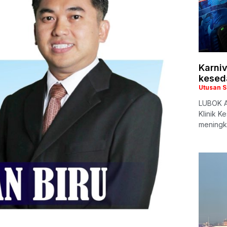
Karni
kesed
Utusan 
LUBOK AN
Klinik K
meningk