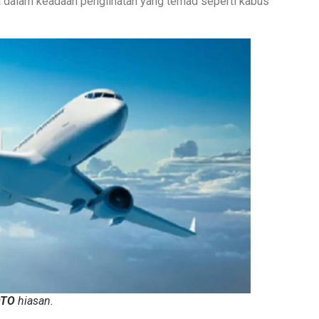
 dalam keadaan penglihatan yang terhad seperti kabus
OTO
hiasan.