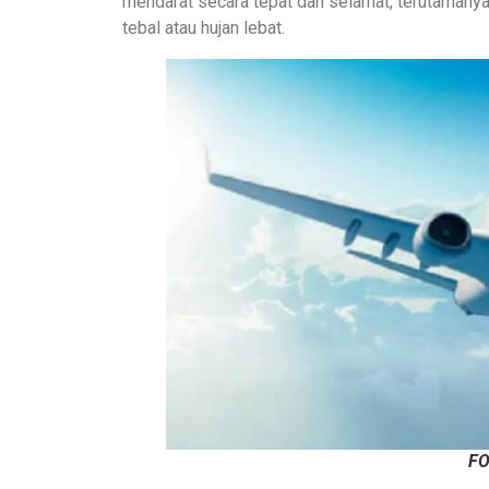
mendarat secara tepat dan selamat, terutamanya
tebal atau hujan lebat.
F