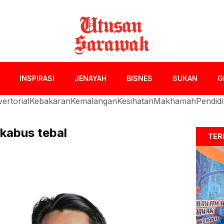
INSPIRASI
JENAYAH
BISNES
SUKAN
G
ertorial
Kebakaran
Kemalangan
Kesihatan
Makhamah
Pendid
kabus tebal
TER