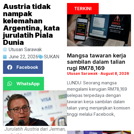
Austria tidak
TERKINI
nampak
kelemahan
Argentina, kata
jurulatih Piala
Dunia
Utusan Sarawak
Mangsa tawaran kerja
June 22, 2026
SUKAN
sambilan dalam talian
Facebook
rugi RM78,169
Utusan Sarawak
August 8, 2026
LUNDU: Seorang mangsa
WhatsApp
mengalami kerugian RM78,169
selepas terpedaya dengan
tawaran kerja sambilan dalam
talian yang menjanjikan komisen
tinggi melalui Facebook,
Jurulatih Austria dari Jerman,