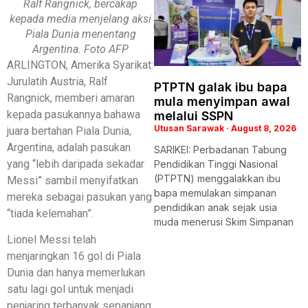
Ralf Rangnick, bercakap
kepada media menjelang aksi
Piala Dunia menentang
Argentina. Foto AFP
ARLINGTON, Amerika Syarikat:
Jurulatih Austria, Ralf
PTPTN galak ibu bapa
Rangnick, memberi amaran
mula menyimpan awal
kepada pasukannya bahawa
melalui SSPN
Utusan Sarawak
August 8, 2026
juara bertahan Piala Dunia,
Argentina, adalah pasukan
SARIKEI: Perbadanan Tabung
yang “lebih daripada sekadar
Pendidikan Tinggi Nasional
(PTPTN) menggalakkan ibu
Messi” sambil menyifatkan
bapa memulakan simpanan
mereka sebagai pasukan yang
pendidikan anak sejak usia
“tiada kelemahan”.
muda menerusi Skim Simpanan
Lionel Messi telah
menjaringkan 16 gol di Piala
Dunia dan hanya memerlukan
satu lagi gol untuk menjadi
penjaring terbanyak sepanjang