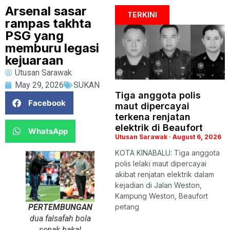
Arsenal sasar
TERKINI
rampas takhta
PSG yang
memburu legasi
kejuaraan
Utusan Sarawak
May 29, 2026
SUKAN
Tiga anggota polis
Facebook
maut dipercayai
terkena renjatan
elektrik di Beaufort
WhatsApp
Utusan Sarawak
August 6, 2026
KOTA KINABALU: Tiga anggota
polis lelaki maut dipercayai
akibat renjatan elektrik dalam
kejadian di Jalan Weston,
Kampung Weston, Beaufort
PERTEMBUNGAN
petang
dua falsafah bola
sepak bakal