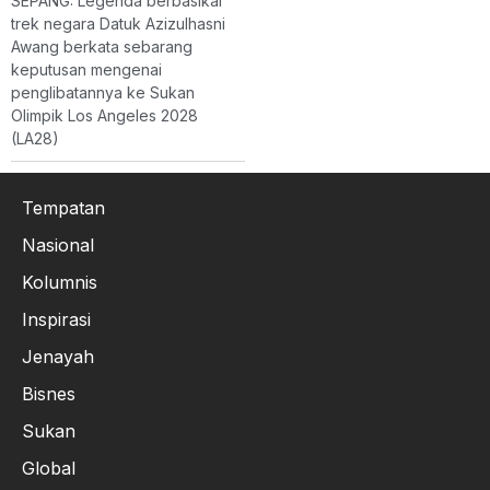
SEPANG: Legenda berbasikal
trek negara Datuk Azizulhasni
Awang berkata sebarang
keputusan mengenai
penglibatannya ke Sukan
Olimpik Los Angeles 2028
(LA28)
Tempatan
Nasional
Kolumnis
Inspirasi
Jenayah
Bisnes
Sukan
Global