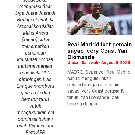
menghiasi final
Liga Juara-Juara di
Budapest apabila
Arsenal kendalian
Mikel Arteta
(kanan) cuba
Real Madrid ikat pemain
menamatkan
sayap Ivory Coast Yan
penantian
Diomande
kejuaraan Eropah
Utusan Sarawak
August 6, 2026
pertama mereka,
MADRID, Sepanyol: Real Madrid
manakala PSG
hari ini mengumumkan
bimbingan Luis
penandatanganan pemain
Enrique memburu
sayap Ivory Coast berusia 19
gelaran kedua
tahun, Yan Diomande, dari
berturut-turut
Leipzig dengan
untuk
mengukuhkan era
dominasi baharu
kelab Perancis itu.
Foto AFP