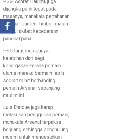
PSG, Achraf Hakimi, juga
dijangka pulih tepat pada
masanya, manakala pertahanan
Arsenal, Jurriën Timber, masih
diragui akibat kecederaan
pangkal paha.
PSG turut mempunyai
kelebihan dari segi
kecergasan kerana pemain
utama mereka bermain lebih
sedikit minit berbanding
pemain Arsenal sepanjang
musim ini.
Luis Enrique juga kerap
melakukan penggiliran pemain,
manakala Arsenal terpaksa
berjuang sehingga penghujung
musim untuk mengesahkan