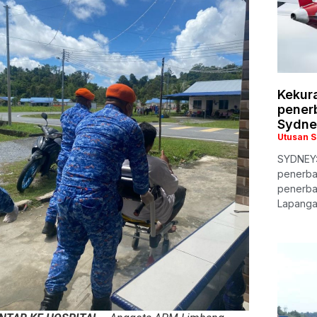
Kekur
pener
Sydne
Utusan 
SYDNEY:
penerba
penerba
Lapanga