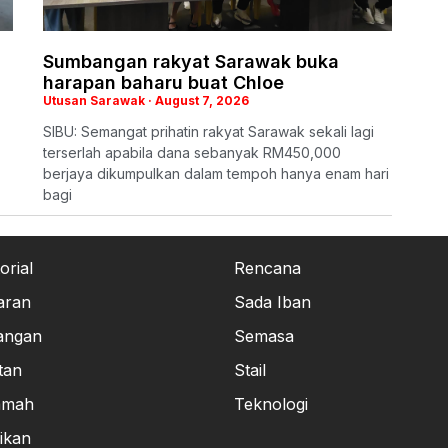
Sumbangan rakyat Sarawak buka
harapan baharu buat Chloe
Utusan Sarawak
August 7, 2026
SIBU: Semangat prihatin rakyat Sarawak sekali lagi
terserlah apabila dana sebanyak RM450,000
berjaya dikumpulkan dalam tempoh hanya enam hari
bagi
orial
Rencana
aran
Sada Iban
angan
Semasa
tan
Stail
amah
Teknologi
ikan