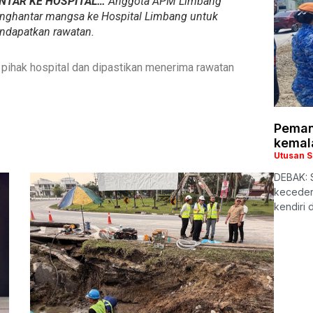
NTAR KE HOSPITAL…
Anggota APM Limbang
nghantar mangsa ke Hospital Limbang untuk
ndapatkan rawatan.
 pihak hospital dan dipastikan menerima rawatan
Peman
kemal
Utusan 
DEBAK: 
keceder
kendiri