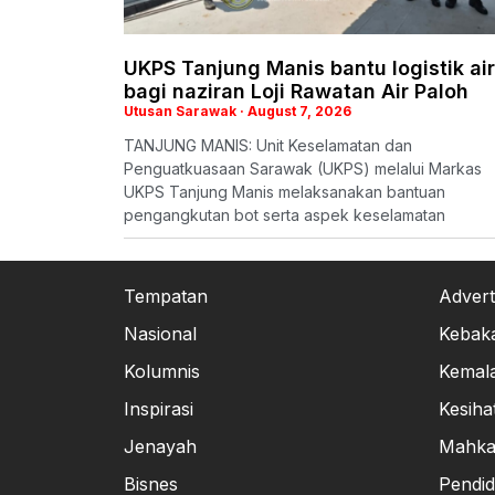
UKPS Tanjung Manis bantu logistik air
bagi naziran Loji Rawatan Air Paloh
Utusan Sarawak
August 7, 2026
TANJUNG MANIS: Unit Keselamatan dan
Penguatkuasaan Sarawak (UKPS) melalui Markas
UKPS Tanjung Manis melaksanakan bantuan
pengangkutan bot serta aspek keselamatan
Tempatan
Advert
Nasional
Kebak
Kolumnis
Kemal
Inspirasi
Kesiha
Jenayah
Mahk
Bisnes
Pendid