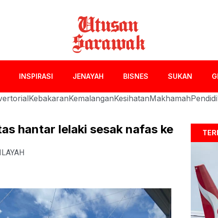
INSPIRASI
JENAYAH
BISNES
SUKAN
G
ertorial
Kebakaran
Kemalangan
Kesihatan
Makhamah
Pendid
s hantar lelaki sesak nafas ke
TER
ILAYAH