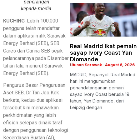
penerangan
kepada media.
KUCHING
: Lebih 100,000
pengguna telah mendaftar
dalam aplikasi milik Sarawak
Energy Berhad (SEB), SEB
Real Madrid ikat pemain
Cares dan Carina SEB sejak
sayap Ivory Coast Yan
pelancarannya pada Disember
Diomande
Utusan Sarawak
August 6, 2026
tahun lalu, menurut Sarawak
Energy Berhad (SEB).
MADRID, Sepanyol: Real Madrid
hari ini mengumumkan
Pengurus Besar Pengurusan
penandatanganan pemain
Aset SEB, Dr Tan Joo Kok
sayap Ivory Coast berusia 19
berkata, kedua-dua aplikasi
tahun, Yan Diomande, dari
Leipzig dengan
tersebut kini menawarkan
perkhidmatan yang lebih
efisien selepas dinaik taraf
dengan penggunaan teknologi
Kecerdasan Buatan (AI),