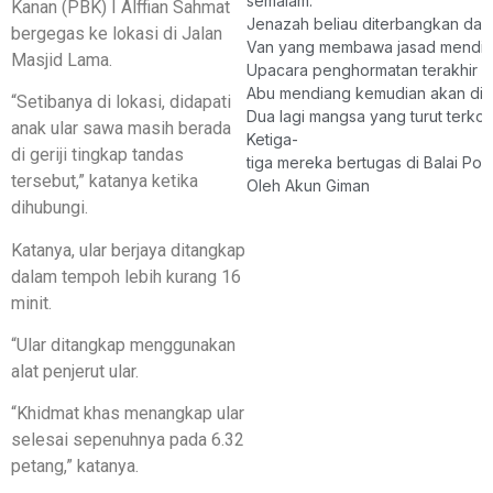
semalam.
Kanan (PBK) I Alffian Sahmat
Jenazah beliau diterbangkan dar
bergegas ke lokasi di Jalan
Van yang membawa jasad mendiang 
Masjid Lama.
Upacara penghormatan terakhir a
Abu mendiang kemudian akan dise
“Setibanya di lokasi, didapati
Dua lagi mangsa yang turut terko
anak ular sawa masih berada
Ketiga-
di geriji tingkap tandas
tiga mereka bertugas di Balai Poli
tersebut,” katanya ketika
Oleh Akun Giman
dihubungi.
Katanya, ular berjaya ditangkap
dalam tempoh lebih kurang 16
minit.
“Ular ditangkap menggunakan
alat penjerut ular.
“Khidmat khas menangkap ular
selesai sepenuhnya pada 6.32
petang,” katanya.