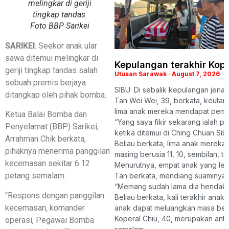
melingkar di geriji
tingkap tandas.
Foto BBP Sarikei
SARIKEI
: Seekor anak ular
sawa ditemui melingkar di
Kepulangan terakhir Kope
geriji tingkap tandas salah
Utusan Sarawak
August 7, 2026
sebuah premis berjaya
SIBU: Di sebalik kepulangan jena
ditangkap oleh pihak bomba.
Tan Wei Wei, 39, berkata, keutama
lima anak mereka mendapat pemb
Ketua Balai Bomba dan
“Yang saya fikir sekarang ialah 
Penyelamat (BBP) Sarikei,
ketika ditemui di Ching Chuan Sibu 
Arrahman Chik berkata,
Beliau berkata, lima anak mereka
pihaknya menerima panggilan
masing berusia 11, 10, sembilan, t
kecemasan sekitar 6.12
Menurutnya, empat anak yang lebi
petang semalam.
Tan berkata, mendiang suaminya t
“Memang sudah lama dia hendak ber
“Respons dengan panggilan
Beliau berkata, kali terakhir anak-
kecemasan, komander
anak dapat meluangkan masa bers
Koperal Chiu, 40, merupakan antar
operasi, Pegawai Bomba